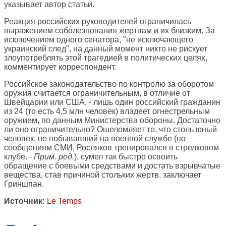
указывает автор статьи.
Реакция российских руководителей ограничилась
выражением соболезнования жертвам и их близким. За
исключением одного сенатора, "не исключающего
украинский след", на данный момент никто не рискует
злоупотреблять этой трагедией в политических целях,
комментирует корреспондент.
Российское законодательство по контролю за оборотом
оружия считается ограничительным, в отличие от
Швейцарии или США, - лишь один российский гражданин
из 24 (то есть 4,5 млн человек) владеет огнестрельным
оружием, по данным Министерства обороны. Достаточно
ли оно ограничительно? Ошеломляет то, что столь юный
человек, не побывавший на военной службе (по
сообщениям СМИ, Росляков тренировался в стрелковом
клубе. -
Прим. ред.
), сумел так быстро освоить
обращение с боевыми средствами и достать взрывчатые
вещества, став причиной стольких жертв, заключает
Гриншпан.
Источник:
Le Temps