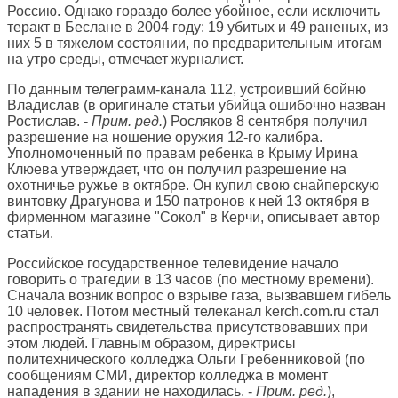
Россию. Однако гораздо более убойное, если исключить
теракт в Беслане в 2004 году: 19 убитых и 49 раненых, из
них 5 в тяжелом состоянии, по предварительным итогам
на утро среды, отмечает журналист.
По данным телеграмм-канала 112, устроивший бойню
Владислав (в оригинале статьи убийца ошибочно назван
Ростислав. -
Прим. ред.
) Росляков 8 сентября получил
разрешение на ношение оружия 12-го калибра.
Уполномоченный по правам ребенка в Крыму Ирина
Клюева утверждает, что он получил разрешение на
охотничье ружье в октябре. Он купил свою снайперскую
винтовку Драгунова и 150 патронов к ней 13 октября в
фирменном магазине "Сокол" в Керчи, описывает автор
статьи.
Российское государственное телевидение начало
говорить о трагедии в 13 часов (по местному времени).
Сначала возник вопрос о взрыве газа, вызвавшем гибель
10 человек. Потом местный телеканал kerch.com.ru стал
распространять свидетельства присутствовавших при
этом людей. Главным образом, директрисы
политехнического колледжа Ольги Гребенниковой (по
сообщениям СМИ, директор колледжа в момент
нападения в здании не находилась. -
Прим. ред.
),