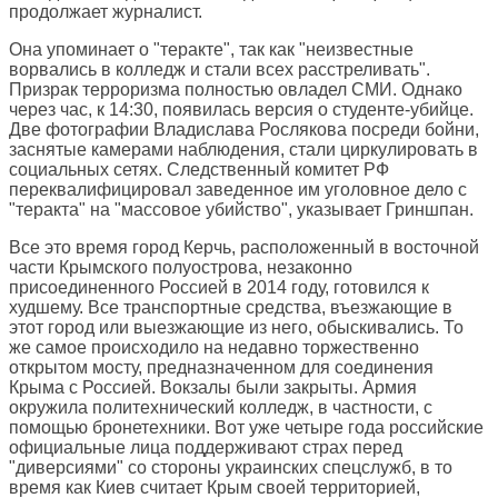
продолжает журналист.
Она упоминает о "теракте", так как "неизвестные
ворвались в колледж и стали всех расстреливать".
Призрак терроризма полностью овладел СМИ. Однако
через час, к 14:30, появилась версия о студенте-убийце.
Две фотографии Владислава Рослякова посреди бойни,
заснятые камерами наблюдения, стали циркулировать в
социальных сетях. Следственный комитет РФ
переквалифицировал заведенное им уголовное дело с
"теракта" на "массовое убийство", указывает Гриншпан.
Все это время город Керчь, расположенный в восточной
части Крымского полуострова, незаконно
присоединенного Россией в 2014 году, готовился к
худшему. Все транспортные средства, въезжающие в
этот город или выезжающие из него, обыскивались. То
же самое происходило на недавно торжественно
открытом мосту, предназначенном для соединения
Крыма с Россией. Вокзалы были закрыты. Армия
окружила политехнический колледж, в частности, с
помощью бронетехники. Вот уже четыре года российские
официальные лица поддерживают страх перед
"диверсиями" со стороны украинских спецслужб, в то
время как Киев считает Крым своей территорией,