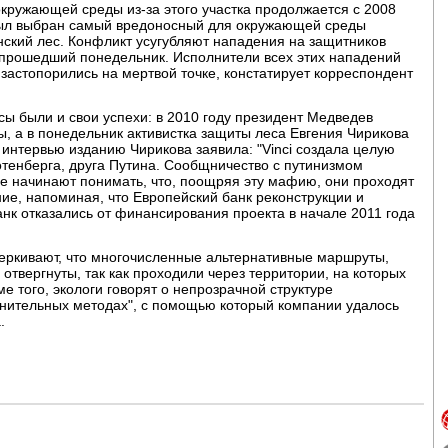
кружающей среды из-за этого участка продолжается с 2008
 был выбран самый вредоносный для окружающей среды
нский лес. Конфликт усугубляют нападения на защитников
в прошедший понедельник. Исполнители всех этих нападений
 застопорились на мертвой точке, констатирует корреспондент
сы были и свои успехи: в 2010 году президент Медведев
, а в понедельник активистка защиты леса Евгения Чирикова
интервью изданию Чирикова заявила: "Vinci создала целую
енберга, друга Путина. Сообщничество с путинизмом
де начинают понимать, что, поощряя эту мафию, они проходят
ние, напоминая, что Европейский банк реконструкции и
нк отказались от финансирования проекта в начале 2011 года
черкивают, что многочисленные альтернативные маршруты,
отвергнуты, так как проходили через территории, на которых
е того, экологи говорят о непрозрачной структуре
нительных методах", с помощью который компании удалось
.