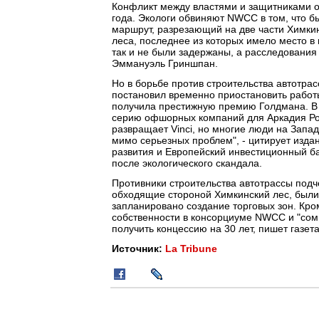
Конфликт между властями и защитниками о
года. Экологи обвиняют NWCC в том, что
маршрут, разрезающий на две части Химки
леса, последнее из которых имело место 
так и не были задержаны, а расследования
Эммануэль Гриншпан.
Но в борьбе против строительства автотрас
постановил временно приостановить работы
получила престижную премию Голдмана. В 
серию офшорных компаний для Аркадия Рот
развращает Vinci, но многие люди на Запа
мимо серьезных проблем", - цитирует изда
развития и Европейский инвестиционный ба
после экологического скандала.
Противники строительства автотрассы под
обходящие стороной Химкинский лес, были 
запланировано создание торговых зон. Кром
собственности в консорциуме NWCC и "сом
получить концессию на 30 лет, пишет газета
Источник:
La Tribune