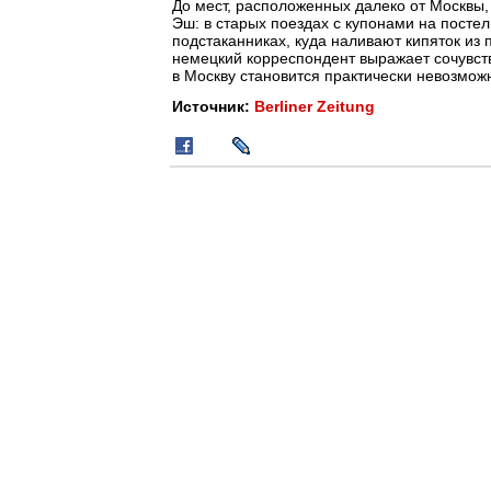
До мест, расположенных далеко от Москвы
Эш: в старых поездах с купонами на посте
подстаканниках, куда наливают кипяток из
немецкий корреспондент выражает сочувств
в Москву становится практически невозможн
Источник:
Berliner Zeitung