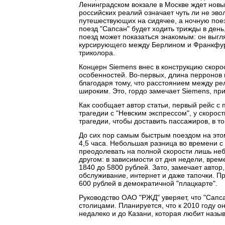
Ленинградском вокзале в Москве ждет новы
российских реалий означает чуть ли не эв
путешествующих на сидячее, а ночную поез
поезд "Сапсан" будет ходить трижды в день
поезд может показаться знакомым: он выгля
курсирующего между Берлином и Франкфурт
триколора.
Концерн Siemens внес в конструкцию скоро
особенностей. Во-первых, длина перронов в
благодаря тому, что расстоянием между ре
широким. Это, гордо замечает Siemens, пр
Как сообщает автор статьи, первый рейс с
трагедии с "Невским экспрессом", у скорос
трагедии, чтобы доставить пассажиров, в т
До сих пор самым быстрым поездом на этом
4,5 часа. Небольшая разница во времени с 
преодолевать на полной скорости лишь неб
другом: в зависимости от дня недели, врем
1840 до 5800 рублей. Зато, замечает автор
обслуживание, интернет и даже тапочки. П
600 рублей в демократичной "плацкарте".
Руководство ОАО "РЖД" уверяет, что "Сапс
столицами. Планируется, что к 2010 году о
недалеко и до Казани, которая любит назыв