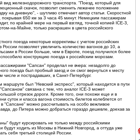
й вид железнодорожного транспорта. "Поезд, который для
олюционный скачок, позволит сменить лежачее положение
дку на дневную", - шутливо отмечает автор статьи. Скоростной
, покрывая 650 км за 3 часа 45 минут. Немецким пассажирам
дит, по крайней мере на первый взгляд, точной копией ICE-3,
ом-на-Майне, только раскрашен в цвета российского
стного поезда некоторые коррективы с учетом российских
 России позволяет увеличить количество вагонов до 10, а
льсами в России больше, чем в Европе, поезд получился более
испособило конструкцию поезда к российским морозам.
 пассажирами "Сапсан" проделал не вчера: незадолго до
тного поезда был пробный заезд и он смог вернуться к месту
ом числе и пострадавших, в Санкт-Петербург.
 маршруте был "Невский экспресс", который находится в пути
"Сапсаном" связана с тем, что аналог ICE-3 может
ольшой отрезок дороги. Кроме того, они похожи еще и в
ени суток и класса вагона стоимость билетов колеблется от
, в "Сапсане" можно рассчитывать на особо вежливое
равда, до Питера можно добраться гораздо дешевле, доехав за
аны" будут курсировать не только между российскими
ни будут ходить из Москвы в Нижний Новгород, а оттуда уже
ать себя третьей столицей России.