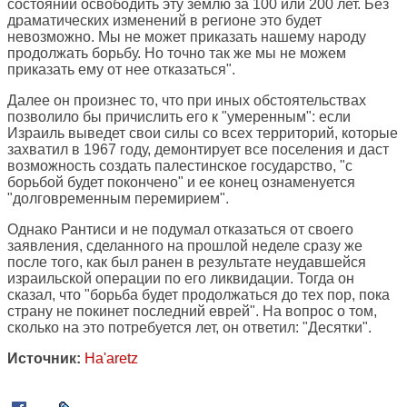
состоянии освободить эту землю за 100 или 200 лет. Без
драматических изменений в регионе это будет
невозможно. Мы не может приказать нашему народу
продолжать борьбу. Но точно так же мы не можем
приказать ему от нее отказаться".
Далее он произнес то, что при иных обстоятельствах
позволило бы причислить его к "умеренным": если
Израиль выведет свои силы со всех территорий, которые
захватил в 1967 году, демонтирует все поселения и даст
возможность создать палестинское государство, "с
борьбой будет покончено" и ее конец ознаменуется
"долговременным перемирием".
Однако Рантиси и не подумал отказаться от своего
заявления, сделанного на прошлой неделе сразу же
после того, как был ранен в результате неудавшейся
израильской операции по его ликвидации. Тогда он
сказал, что "борьба будет продолжаться до тех пор, пока
страну не покинет последний еврей". На вопрос о том,
сколько на это потребуется лет, он ответил: "Десятки".
Источник:
Ha'aretz