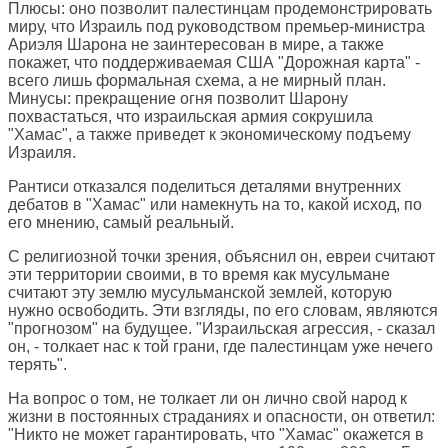
Плюсы: оно позволит палестинцам продемонстрировать
миру, что Израиль под руководством премьер-министра
Ариэля Шарона не заинтересован в мире, а также
покажет, что поддерживаемая США "Дорожная карта" -
всего лишь формальная схема, а не мирный план.
Минусы: прекращение огня позволит Шарону
похвастаться, что израильская армия сокрушила
"Хамас", а также приведет к экономическому подъему
Израиля.
Рантиси отказался поделиться деталями внутренних
дебатов в "Хамас" или намекнуть на то, какой исход, по
его мнению, самый реальный.
С религиозной точки зрения, объяснил он, евреи считают
эти территории своими, в то время как мусульмане
считают эту землю мусульманской землей, которую
нужно освободить. Эти взгляды, по его словам, являются
"прогнозом" на будущее. "Израильская агрессия, - сказал
он, - толкает нас к той грани, где палестинцам уже нечего
терять".
На вопрос о том, не толкает ли он лично свой народ к
жизни в постоянных страданиях и опасности, он ответил:
"Никто не может гарантировать, что "Хамас" окажется в