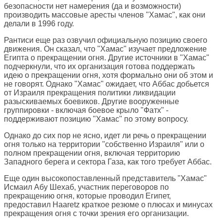
безопасности нет намерения (да и возможности)
производить массовые аресты членов "Хамас", как они
делали в 1996 году.
Рантиси еще раз озвучил официальную позицию своего
движения. Он сказал, что "Хамас" изучает предложение
Египта о прекращении огня. Другие источники в "Хамас"
подчеркнули, что их организация готова поддержать
идею о прекращении огня, хотя формально они об этом и
не говорят. Однако "Хамас" ожидает, что Аббас добьется
от Израиля прекращения политики ликвидации
разыскиваемых боевиков. Другие вооруженные
группировки - включая боевое крыло "Фатх" -
поддерживают позицию "Хамас" по этому вопросу.
Однако до сих пор не ясно, идет ли речь о прекращении
огня только на территории "собственно Израиля" или о
полном прекращении огня, включая территорию
Западного берега и сектора Газа, как того требует Аббас.
Еще один высокопоставленный представитель "Хамас"
Исмаил Абу Шехаб, участник переговоров по
прекращению огня, которые проводил Египет,
предоставил Haaretz краткое резюме о плюсах и минусах
прекращения огня с точки зрения его организации.