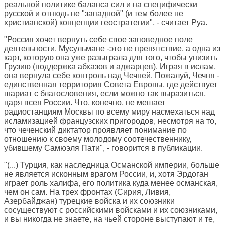
реальной политике баланса сил и на специфически
русской и отнюдь не "западной" (и тем более не
христианской) концепции геостратегии", - считает Руа.
"Россия хочет вернуть себе свое заповедное поле
деятельности. Мусульмане -это не препятствие, а одна из
карт, которую она уже разыграла для того, чтобы унизить
Грузию (поддержка абхазов и аджарцев). Играя в ислам,
она вернула себе контроль над Чечней. Пожалуй, Чечня -
единственная территория Совета Европы, где действует
шариат с благословения, если можно так выразиться,
царя всея России. Что, конечно, не мешает
радиостанциям Москвы по всему миру насмехаться над
исламизацией французских пригородов, несмотря на то,
что чеченский диктатор проявляет понимание по
отношению к своему молодому соотечественнику,
убившему Самюэля Пати", - говорится в публикации.
"(...) Турция, как наследница Османской империи, больше
не является исконным врагом России, и, хотя Эрдоган
играет роль халифа, его политика куда менее османская,
чем он сам. На трех фронтах (Сирия, Ливия,
Азербайджан) турецкие войска и их союзники
сосуществуют с российскими войсками и их союзниками,
и вы никогда не знаете, на чьей стороне выступают и те,