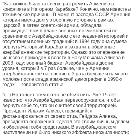
"Как можно было так легко разгромить Армению в
конфликте в Нагорном Карабахе? Конечно, нам известны
технические причины. В момент распада СССР Армения,
которая имела долгую военную историю в рамках
царской, а затем советской армии, обладала
преимуществом в плане военных возможностей по
сравнению с Азербайджаном с его недавней историей и
отсутствием военных традиций: в 1994 году она сумела
вернуть Нагорный Карабах и захватить обширные
азербайджанские территории. Однако это опережение
исчезло с приходом к власти в Баку Ильхама Алиева в
2003 году: военный бюджет Азербайджана достиг
уровня, который в 7 раз больше, чем у Армении,
азербайджанское население в 3 раза больше и намного
моложе после спада армянской демографии в 1990-х
годах", - говорится в статье.
"(...) Но только этим всего не объяснить. Уже 15 лет
известно, что Азербайджан перевооружается, чтобы
вернуть себе то, что он считает своей территорией.
Президент Ильхам Алиев, стремящийся
дистанцироваться от своего отца, Гейдара Алиева,
президента поражения, сделал это своим личным делом
и обеспечил себя средствами. В азербайджанском
наступлении не было никакого эффекта неожиданности: