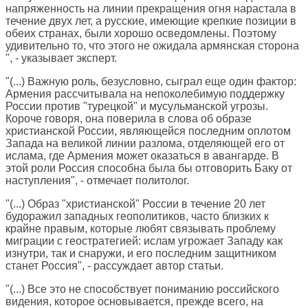
напряженность на линии прекращения огня нарастала в
течение двух лет, а русские, имеющие крепкие позиции в
обеих странах, были хорошо осведомлены. Поэтому
удивительно то, что этого не ожидала армянская сторона
", - указывает эксперт.
"(...) Важную роль, безусловно, сыграл еще один фактор:
Армения рассчитывала на непоколебимую поддержку
России против "турецкой" и мусульманской угрозы.
Короче говоря, она поверила в слова об образе
христианской России, являющейся последним оплотом
Запада на великой линии разлома, отделяющей его от
ислама, где Армения может оказаться в авангарде. В
этой роли Россия способна была бы отговорить Баку от
наступления", - отмечает политолог.
"(...) Образ "христианской" России в течение 20 лет
будоражил западных геополитиков, часто близких к
крайне правым, которые любят связывать проблему
миграции с геостратегией: ислам угрожает Западу как
изнутри, так и снаружи, и его последним защитником
станет Россия", - рассуждает автор статьи.
"(...) Все это не способствует пониманию российского
видения, которое основывается, прежде всего, на