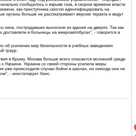
значально сообщалось о взрыве газа, в скором времени власти
времени, как преступника смогли идентифицировать на
е органы больше не рассматривают версию теракта и ведут
ы окна, пострадавших выносили из здания на дверях. Так как
 доставляли в больницы на микроавтобусах", - говорится в
о об усилении мер безопасности в учебных заведениях.
й траур.
твия в Крыму. Москва больше всего опасается волнений среди
я к Украине. Украина со своей стороны усилила меры
ии уже происходили случаи бойни в школах, но никогда они не
чи", - констатирует Ханс.