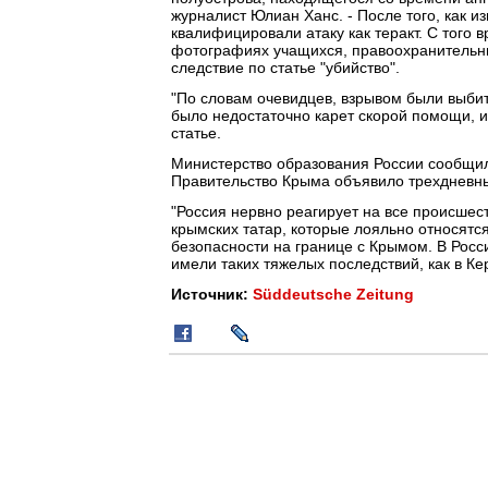
журналист Юлиан Ханс. - После того, как и
квалифицировали атаку как теракт. С того 
фотографиях учащихся, правоохранительны
следствие по статье "убийство".
"По словам очевидцев, взрывом были выбит
было недостаточно карет скорой помощи, их
статье.
Министерство образования России сообщил
Правительство Крыма объявило трехдневны
"Россия нервно реагирует на все происшес
крымских татар, которые лояльно относятс
безопасности на границе с Крымом. В Росс
имели таких тяжелых последствий, как в Кер
Источник:
Süddeutsche Zeitung