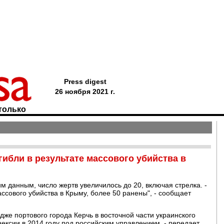
Press digest
26 ноября 2021 г.
только
гибли в результате массового убийства в
м данным, число жертв увеличилось до 20, включая стрелка. -
массового убийства в Крыму, более 50 ранены", - сообщает
дже портового города Керчь в восточной части украинского
ексии в 2014 году под российским управлением, - передает