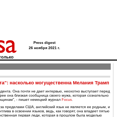
Press digest
26 ноября 2021 г.
только
та": насколько могущественна Мелания Трамп
дента. Она почти не дает интервью, неохотно выступает перед
орее она близкая сообщница своего мужа, которая сознательно
енщинам", - пишет немецкий журнал
Focus
.
 за пределами США, английский язык не является ее родным, и
тлива в освоении языков, ведь, как говорят, она владеет пятью
инственная первая леди, которая в прошлом была моделью