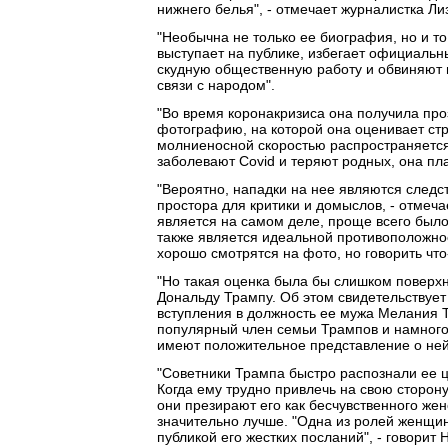
нижнего белья", - отмечает журналистка Ли
"Необычна не только ее биография, но и то
выступает на публике, избегает официальны
скудную общественную работу и обвиняют в
связи с народом".
"Во время коронакризиса она получила проз
фотографию, на которой она оценивает стр
молниеносной скоростью распространяется
заболевают Covid и теряют родных, она пла
"Вероятно, нападки на нее являются следс
простора для критики и домыслов, - отмеча
является на самом деле, проще всего было 
также является идеальной противоположно
хорошо смотрятся на фото, но говорить что-
"Но такая оценка была бы слишком поверхн
Дональду Трампу. Об этом свидетельствует 
вступления в должность ее мужа Мелания 
популярный член семьи Трампов и намного
имеют положительное представление о ней,
"Советники Трампа быстро распознали ее це
Когда ему трудно привлечь на свою сторон
они презирают его как бесчувственного ж
значительно лучше. "Одна из ролей женщи
публикой его жестких посланий", - говорит