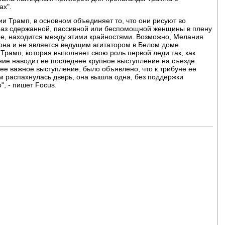
ах".
и Трамп, в основном объединяет то, что они рисуют во
браз сдержанной, пассивной или беспомощной женщины в плену
рное, находится между этими крайностями. Возможно, Мелания
 она и не является ведущим агитатором в Белом доме.
рамп, которая выполняет свою роль первой леди так, как
ние наводит ее последнее крупное выступление на съезде
 ее важное выступление, было объявлено, что к трибуне ее
ем распахнулась дверь, она вышла одна, без поддержки
", - пишет Focus.