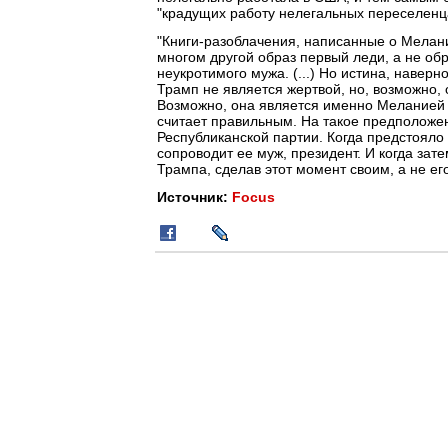
"крадущих работу нелегальных переселенц
"Книги-разоблачения, написанные о Мелани
многом другой образ первый леди, а не о
неукротимого мужа. (...) Но истина, наве
Трамп не является жертвой, но, возможно,
Возможно, она является именно Меланией Т
считает правильным. На такое предположе
Республиканской партии. Когда предстояло
сопроводит ее муж, президент. И когда зат
Трампа, сделав этот момент своим, а не его
Источник:
Focus