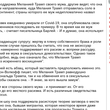
 поддержка Меланией Трамп своего мужа, другие видят, что она
ым направлением, куда Мелания Трамп отправилась соло в
онтинент, страны которого ее муж недипломатично назвал
ловек ежедневно умирали от Covid-19, она опубликовала свою
енников последовать ее примеру. В то время как ее муж
ть, - считает писательница Барлей. - И я думаю, она использует
адающую супругу; жертву в плену собственного брака и роли
 ином случае пришлось бы считать, что она не аксессуар
 намеренно поддерживает его расизм и, вопреки рассудку,
ий ее мужа в сексуальных домогательствах. Однако такое
добно, ведь оно означало бы, что Мелания Трамп
из искреннего восхищения".
ней есть абзац, который заставлять предположить именно это.
тон-Волкофф пишет, что Мелания Трамп равнодушно
ональда Трампа, так и на обвинения его в сексуальных
кобы сказала она. - Я знаю, за кого вышла замуж".
т все стороны своего мужа - и принимает их. От его
 до его жесткого расизма. И есть различные свидетельства
ocus.
ток-шоу она поддержала расистскую теорию заговора о месте
о она, бывшая мигрантка, которая некоторое время даже
 была наглядным примером для пропаганды Трампа о