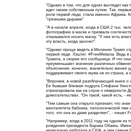
"Однако в том, что для одних выглядит как
идет своим собственным путем. Так, перв
роли первой леди, стала именно Африка. К
"грязными дырами".
"А в начале апреля, когда в США 2 тыс. че
фотографию в маске и призвала соотечеств
отказывался носить маску. "У нее есть влас
эту власть, когда захочет".
"Однако проще видеть в Мелании Трамп стр
первой леди. Хэштег: #FreeMelania. Ведь в
Трампа, а скорее его сообщница. И что она
преуменьшает значение различных обвинен
объяснение, конечно, значительно менее у
поддерживает своего мужа не из страха, а 
"Впрочем, в новой разоблачающей книге о 
Ее бывшая близкая подруга Стефани Уинс
отреагировала как на слухи о неверности Д
домогательствах. "Он такой, какой есть, - я
"Тем самым она открыто признает, что знае
менталитета бабника, патологической лжи и
того, что она их даже разделяет", - пишет F
"Например, когда в 2011 году на одном из 
рождения президента Барака Обамы. Именн
нелегально работала в США, и тем самым