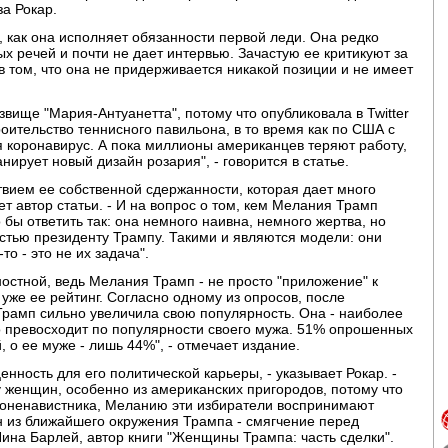
за Рокар.
, как она исполняет обязанности первой леди. Она редко
х речей и почти не дает интервью. Зачастую ее критикуют за
 том, что она не придерживается никакой позиции и не имеет
вище "Мария-Антуанетта", потому что опубликовала в Twitter
оительство теннисного павильона, в то время как по США с
 коронавирус. А пока миллионы американцев теряют работу,
нирует новый дизайн розария", - говорится в статье.
твием ее собственной сдержанности, которая дает много
ет автор статьи. - И на вопрос о том, кем Мелания Трамп
бы ответить так: она немного наивна, немного жертва, но
стью президенту Трампу. Такими и являются модели: они
то - это не их задача".
остной, ведь Мелания Трамп - не просто "приложение" к
уже ее рейтинг. Согласно одному из опросов, после
Трамп сильно увеличила свою популярность. Она - наиболее
 превосходит по популярности своего мужа. 51% опрошенных
 о ее муже - лишь 44%", - отмечает издание.
нность для его политической карьеры, - указывает Рокар. -
у женщин, особенно из американских пригородов, потому что
еноненавистника, Меланию эти избиратели воспринимают
н из ближайшего окружения Трампа - смягчение перед
 Нина Барлей, автор книги "Женщины Трампа: часть сделки".