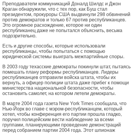
Преподаватели коммуникаций Доналд Шилдс и Джон
Краган обнаружили, что с тех пор, как Буш стал
президентом, прокуроры США выдвинули 298 обвинений
против демократов и только 67 против республиканцев.
Это огромное расхождение, которое ни один
республиканец даже не попытался объяснить, весьма
подозрительно.
Есть и другие способы, которые использовали
республиканцы, чтобы попытаться с помощью
юридической системы выиграть межпартийные споры.
В 2003 году техасские демократы покинули штат, пытаясь
помешать плану реформы республиканцев. Лидеры
республиканцев отправили войска штата, чтобы их
вернуть, а офицер полиции штата даже прибег к помощи
министерства национальной безопасности, чтобы
остановить самолет, на котором летели демократы.
В марте 2004 года газета New York Times сообщала, что
Нью-Йорк во главе с мэром-республиканцем, который
хотел, чтобы конференция его партии прошла гладко,
поручил полицейским вести наблюдение за всеми
группами, планирующими проведение демонстраций
перед собранием партии 2004 года. Этот шпионаж