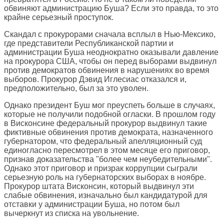
обвиняют администрацию Буша? Если это правда, то это
крайне серьезный проступок.
Скандал с прокурорами сначала всплыл в Нью-Мексико,
где представители Республиканской партии и
администрации Буша неоднократно оказывали давление
на прокурора США, чтобы он перед выборами выдвинул
против демократов обвинения в нарушениях во время
выборов. Прокурор Дэвид Иглесиас отказался и,
предположительно, был за это уволен.
Однако президент Буш мог преуспеть больше в случаях,
которые не получили подобной огласки. В прошлом году
в Висконсине федеральный прокурор выдвинул такие
фиктивные обвинения против демократа, назначенного
губернатором, что федеральный апелляционный суд
единогласно пересмотрел в этом месяце его приговор,
признав доказательства "более чем неубедительными".
Однако этот приговор и призрак коррупции сыграли
серьезную роль на губернаторских выборах в ноябре.
Прокурор штата Висконсин, который выдвинул эти
слабые обвинения, изначально был кандидатурой для
отставки у администрации Буша, но потом был
вычеркнут из списка на увольнение.