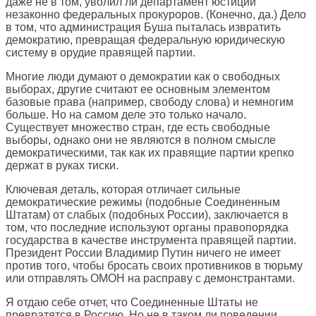
даже не в том, уволил ли департамент юстиции
незаконно федеральных прокуроров. (Конечно, да.) Дело
в том, что администрация Буша пыталась извратить
демократию, превращая федеральную юридическую
систему в орудие правящей партии.
Многие люди думают о демократии как о свободных
выборах, другие считают ее основным элементом
базовые права (например, свободу слова) и немногим
больше. Но на самом деле это только начало.
Существует множество стран, где есть свободные
выборы, однако они не являются в полном смысле
демократическими, так как их правящие партии крепко
держат в руках тиски.
Ключевая деталь, которая отличает сильные
демократические режимы (подобные Соединенным
Штатам) от слабых (подобных России), заключается в
том, что последние используют органы правопорядка
государства в качестве инструмента правящей партии.
Президент России Владимир Путин ничего не имеет
против того, чтобы бросать своих противников в тюрьму
или отправлять ОМОН на расправу с демонстрантами.
Я отдаю себе отчет, что Соединенные Штаты не
превратятся в Россию. Но не в таком ли поведении