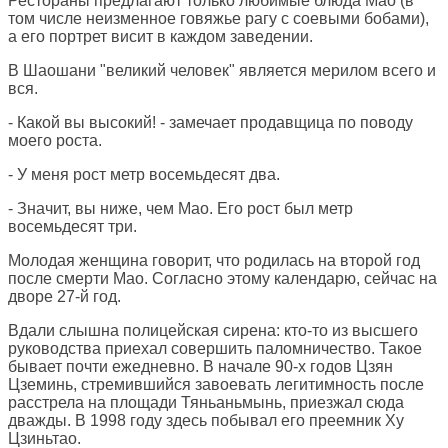
Рестораны предлагают только любимые блюда Мао (в
том числе неизменное говяжье рагу с соевыми бобами),
а его портрет висит в каждом заведении.
В Шаошани "великий человек" является мерилом всего и
вся.
- Какой вы высокий! - замечает продавщица по поводу
моего роста.
- У меня рост метр восемьдесят два.
- Значит, вы ниже, чем Мао. Его рост был метр
восемьдесят три.
Молодая женщина говорит, что родилась на второй год
после смерти Мао. Согласно этому календарю, сейчас на
дворе 27-й год.
Вдали слышна полицейская сирена: кто-то из высшего
руководства приехал совершить паломничество. Такое
бывает почти ежедневно. В начале 90-х годов Цзян
Цземинь, стремившийся завоевать легитимность после
расстрела на площади Тяньаньмынь, приезжал сюда
дважды. В 1998 году здесь побывал его преемник Ху
Цзиньтао.