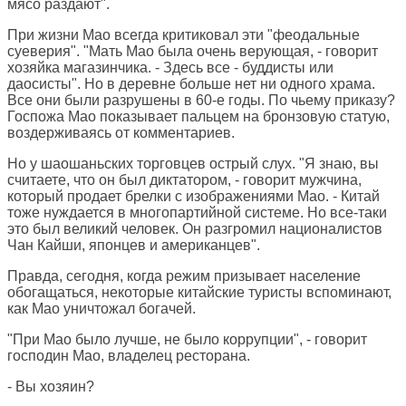
мясо раздают".
При жизни Мао всегда критиковал эти "феодальные
суеверия". "Мать Мао была очень верующая, - говорит
хозяйка магазинчика. - Здесь все - буддисты или
даосисты". Но в деревне больше нет ни одного храма.
Все они были разрушены в 60-е годы. По чьему приказу?
Госпожа Мао показывает пальцем на бронзовую статую,
воздерживаясь от комментариев.
Но у шаошаньских торговцев острый слух. "Я знаю, вы
считаете, что он был диктатором, - говорит мужчина,
который продает брелки с изображениями Мао. - Китай
тоже нуждается в многопартийной системе. Но все-таки
это был великий человек. Он разгромил националистов
Чан Кайши, японцев и американцев".
Правда, сегодня, когда режим призывает население
обогащаться, некоторые китайские туристы вспоминают,
как Мао уничтожал богачей.
"При Мао было лучше, не было коррупции", - говорит
господин Мао, владелец ресторана.
- Вы хозяин?