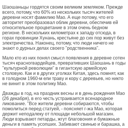
Шаошаньцы гордятся своим великим земляком. Прежде
всего, потому, что 60% из нескольких тысяч жителей
деревни носят фамилию Мао. А еще потому, что его
авторитет преобразовал облик деревни, обеспечив ей
относительное процветание в этом очень бедном
регионе. В нескольких километрах к западу отсюда, в
горах провинции Хунань, крестьяне до сих пор живут без
электричества. Наконец, потому, что люди ничего не
знают о дурных делах своего "родственника".
Мало кто из них понял смысл появления в деревне сотен
тысяч красногвардейцев, превративших Шаошань в годы
"культурной революции" в гигантскую армейскую
столовую. Как и в других уголках Китая, здесь помнят, как
в голодном 1960-м ели траву и кору с деревьев, но никто
не винит в этом политику Мао.
Дважды в год, на праздник весны и в день рождения Мао
(26 декабря), в его честь устраивается всенародное
ликование. "Все жители деревни собираются, чтобы
помолиться перед статуей, - поясняет г-жа Мао, которая
держит неподалеку от площади небольшой магазин.
Люди взрывают петарды, жгут благовония и бумажные
деньги в память усопших. Забивают свинью и барашка, а