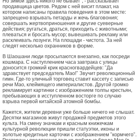
Но зимой здесь никого не бывает", - рассказывает
продавщица цветов. Рядом с ней висит плакат, на
котором написаны правила поведения в этом месте:
запрещено взрывать петарды и жечь благовония;
совершать жертвоприношения и другие суеверные
действия; ругаться, драться, приходить с животными;
плеваться и бросать мусор; вывешивать рекламу или
расклеивать лозунги. На площади - чистота. За ней
следят несколько охранников в форме.
В Шаошани люди просыпаются внезапно, как посреди
кошмара. С наступлением часа завтрака с улицы
доносится громкий крик красногвардейцев: "Да
здравствует председатель Мао!" Звучит революционный
гимн. Где-то уличный торговец ставит кассету с записью
речи Мао, клеймящего империалистов. Другой громко
рекламирует картинки с изображением толпы крестьян,
пребывающих в исступленном восторге по случаю
взрыва первой китайской атомной бомбы.
Кажется, жители деревни уже больше ничего не слышат.
Десятки магазинов живут продажей предметов этого
культа. На смену значкам и красным книжечкам
культурной революции пришли статуэтки, иконы и
золотые кредитные карточки с изображением "кормчего".