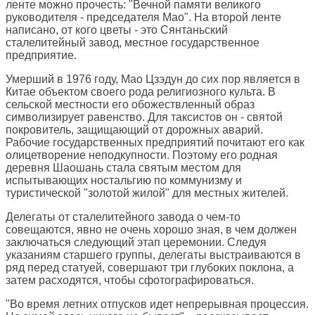
ленте можно прочесть: "Вечной памяти великого
руководителя - председателя Мао". На второй ленте
написано, от кого цветы - это Сянтаньский
сталелитейный завод, местное государственное
предприятие.
Умерший в 1976 году, Мао Цзэдун до сих пор является в
Китае объектом своего рода религиозного культа. В
сельской местности его обожествленный образ
символизирует равенство. Для таксистов он - святой
покровитель, защищающий от дорожных аварий.
Рабочие государственных предприятий почитают его как
олицетворение неподкупности. Поэтому его родная
деревня Шаошань стала святым местом для
испытывающих ностальгию по коммунизму и
туристической "золотой жилой" для местных жителей.
Делегаты от сталелитейного завода о чем-то
совещаются, явно не очень хорошо зная, в чем должен
заключаться следующий этап церемонии. Следуя
указаниям старшего группы, делегаты выстраиваются в
ряд перед статуей, совершают три глубоких поклона, а
затем расходятся, чтобы сфотографироваться.
"Во время летних отпусков идет непрерывная процессия.