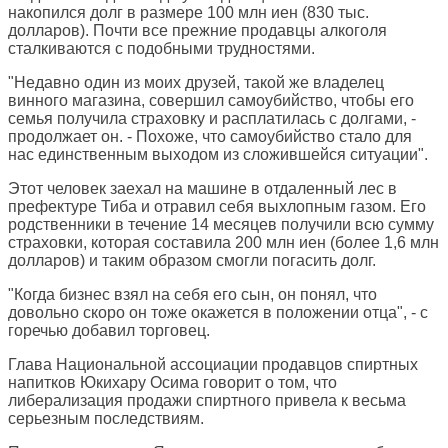
накопился долг в размере 100 млн иен (830 тыс.
долларов). Почти все прежние продавцы алкоголя
сталкиваются с подобными трудностями.
"Недавно один из моих друзей, такой же владелец
винного магазина, совершил самоубийство, чтобы его
семья получила страховку и расплатилась с долгами, -
продолжает он. - Похоже, что самоубийство стало для
нас единственным выходом из сложившейся ситуации".
Этот человек заехал на машине в отдаленный лес в
префектуре Тиба и отравил себя выхлопным газом. Его
родственники в течение 14 месяцев получили всю сумму
страховки, которая составила 200 млн иен (более 1,6 млн
долларов) и таким образом смогли погасить долг.
"Когда бизнес взял на себя его сын, он понял, что
довольно скоро он тоже окажется в положении отца", - с
горечью добавил торговец.
Глава Национальной ассоциации продавцов спиртных
напитков Юкихару Осима говорит о том, что
либерализация продажи спиртного привела к весьма
серьезным последствиям.