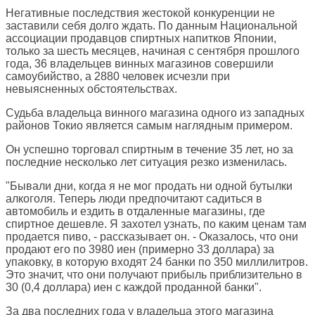
Негативные последствия жестокой конкуренции не
заставили себя долго ждать. По данным Национальной
ассоциации продавцов спиртных напитков Японии,
только за шесть месяцев, начиная с сентября прошлого
года, 36 владельцев винных магазинов совершили
самоубийство, а 2880 человек исчезли при
невыясненных обстоятельствах.
Судьба владельца винного магазина одного из западных
районов Токио является самым наглядным примером.
Он успешно торговал спиртным в течение 35 лет, но за
последние несколько лет ситуация резко изменилась.
"Бывали дни, когда я не мог продать ни одной бутылки
алкоголя. Теперь люди предпочитают садиться в
автомобиль и ездить в отдаленные магазины, где
спиртное дешевле. Я захотел узнать, по каким ценам там
продается пиво, - рассказывает он. - Оказалось, что они
продают его по 3980 иен (примерно 33 доллара) за
упаковку, в которую входят 24 банки по 350 миллилитров.
Это значит, что они получают прибыль приблизительно в
30 (0,4 доллара) иен с каждой проданной банки".
За два последних года у владельца этого магазина