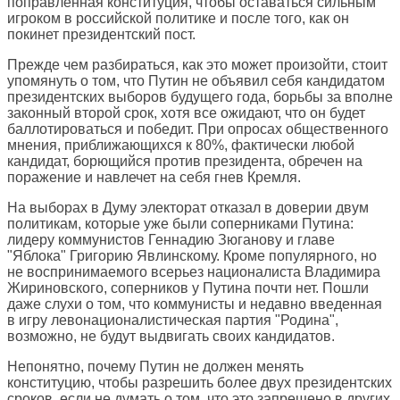
поправленная конституция, чтобы оставаться сильным
игроком в российской политике и после того, как он
покинет президентский пост.
Прежде чем разбираться, как это может произойти, стоит
упомянуть о том, что Путин не объявил себя кандидатом
президентских выборов будущего года, борьбы за вполне
законный второй срок, хотя все ожидают, что он будет
баллотироваться и победит. При опросах общественного
мнения, приближающихся к 80%, фактически любой
кандидат, борющийся против президента, обречен на
поражение и навлечет на себя гнев Кремля.
На выборах в Думу электорат отказал в доверии двум
политикам, которые уже были соперниками Путина:
лидеру коммунистов Геннадию Зюганову и главе
"Яблока" Григорию Явлинскому. Кроме популярного, но
не воспринимаемого всерьез националиста Владимира
Жириновского, соперников у Путина почти нет. Пошли
даже слухи о том, что коммунисты и недавно введенная
в игру левонационалистическая партия "Родина",
возможно, не будут выдвигать своих кандидатов.
Непонятно, почему Путин не должен менять
конституцию, чтобы разрешить более двух президентских
сроков, если не думать о том, что это запрещено в других