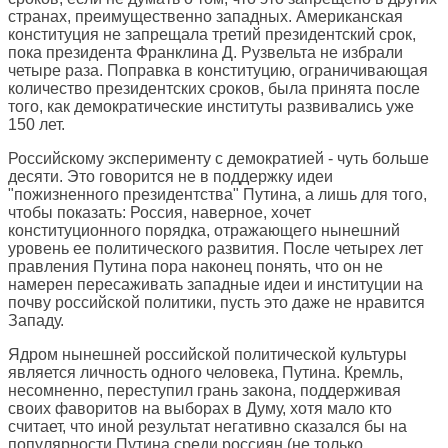
странах, преимущественно западных. Американская
конституция не запрещала третий президентский срок,
пока президента Франклина Д. Рузвельта не избрали
четыре раза. Поправка в конституцию, ограничивающая
количество президентских сроков, была принята после
того, как демократические институты развивались уже
150 лет.
Российскому эксперименту с демократией - чуть больше
десяти. Это говорится не в поддержку идеи
"пожизненного президентства" Путина, а лишь для того,
чтобы показать: Россия, наверное, хочет
конституционного порядка, отражающего нынешний
уровень ее политического развития. После четырех лет
правления Путина пора наконец понять, что он не
намерен пересаживать западные идеи и институции на
почву российской политики, пусть это даже не нравится
Западу.
Ядром нынешней российской политической культуры
является личность одного человека, Путина. Кремль,
несомненно, переступил грань закона, поддерживая
своих фаворитов на выборах в Думу, хотя мало кто
считает, что иной результат негативно сказался бы на
популярности Путина среди россиян (не только