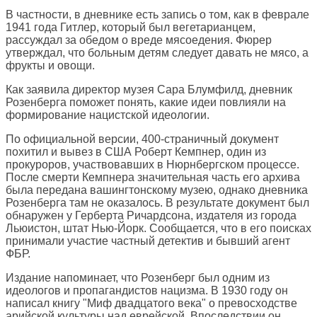
В частности, в дневнике есть запись о том, как в феврале
1941 года Гитлер, который был вегетарианцем,
рассуждал за обедом о вреде мясоедения. Фюрер
утверждал, что больным детям следует давать не мясо, а
фрукты и овощи.
Как заявила директор музея Сара Блумфилд, дневник
Розенберга поможет понять, какие идеи повлияли на
формирование нацистской идеологии.
По официальной версии, 400-страничный документ
похитил и вывез в США Роберт Кемпнер, один из
прокуроров, участвовавших в Нюрнбергском процессе.
После смерти Кемпнера значительная часть его архива
была передана вашингтонскому музею, однако дневника
Розенберга там не оказалось. В результате документ был
обнаружен у Герберта Ричардсона, издателя из города
Льюистон, штат Нью-Йорк. Сообщается, что в его поисках
принимали участие частный детектив и бывший агент
ФБР.
Издание напоминает, что Розенберг был одним из
идеологов и пропагандистов нацизма. В 1930 году он
написал книгу "Миф двадцатого века" о превосходстве
арийской культуры над еврейской. Впоследствии он