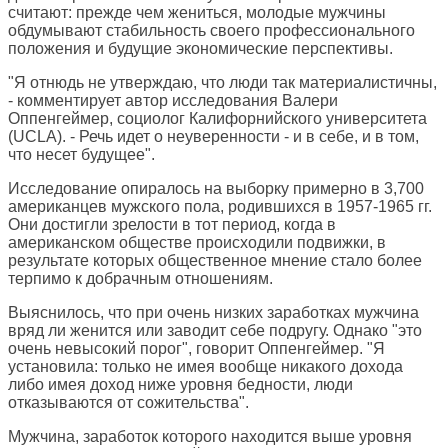
считают: прежде чем жениться, молодые мужчины
обдумывают стабильность своего профессионального
положения и будущие экономические перспективы.
"Я отнюдь не утверждаю, что люди так материалистичны,
- комментирует автор исследования Валери
Оппенгеймер, социолог Калифорнийского университета
(UCLA). - Речь идет о неуверенности - и в себе, и в том,
что несет будущее".
Исследование опиралось на выборку примерно в 3,700
американцев мужского пола, родившихся в 1957-1965 гг.
Они достигли зрелости в тот период, когда в
американском обществе происходили подвижки, в
результате которых общественное мнение стало более
терпимо к добрачным отношениям.
Выяснилось, что при очень низких заработках мужчина
вряд ли женится или заводит себе подругу. Однако "это
очень невысокий порог", говорит Оппенгеймер. "Я
установила: только не имея вообще никакого дохода
либо имея доход ниже уровня бедности, люди
отказываются от сожительства".
Мужчина, заработок которого находится выше уровня