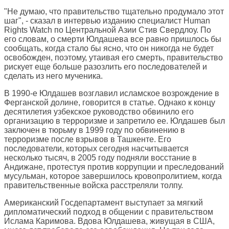
"Не думаю, что правительство тщательно продумало этот
шаг", - сказал в интервью изданию специалист Human
Rights Watch по Центральной Азии Стив Свердлоу. По
его словам, о смерти Юлдашева все равно пришлось бы
сообщать, когда стало бы ясно, что он никогда не будет
освобожден, поэтому, утаивая его смерть, правительство
рискует еще больше разозлить его последователей и
сделать из него мученика.
В 1990-е Юлдашев возглавил исламское возрождение в
Ферганской долине, говорится в статье. Однако к концу
десятилетия узбекское руководство обвинило его
организацию в терроризме и запретило ее. Юлдашев был
заключен в тюрьму в 1999 году по обвинению в
терроризме после взрывов в Ташкенте. Его
последователи, которых сегодня насчитывается
несколько тысяч, в 2005 году подняли восстание в
Андижане, протестуя против коррупции и преследований
мусульман, которое завершилось кровопролитием, когда
правительственные войска расстреляли толпу.
Американский Госдепартамент выступает за мягкий
дипломатический подход в общении с правительством
Ислама Каримова. Вдова Юлдашева, живущая в США,