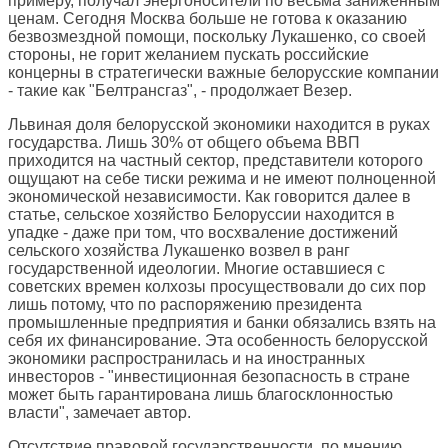
примеру, получал энергоносители по весьма заниженным
ценам. Сегодня Москва больше не готова к оказанию
безвозмездной помощи, поскольку Лукашенко, со своей
стороны, не горит желанием пускать российские
концерны в стратегически важные белорусские компании
- такие как "Белтрансгаз", - продолжает Везер.
Львиная доля белорусской экономики находится в руках
государства. Лишь 30% от общего объема ВВП
приходится на частный сектор, представители которого
ощущают на себе тиски режима и не имеют полноценной
экономической независимости. Как говорится далее в
статье, сельское хозяйство Белоруссии находится в
упадке - даже при том, что восхваление достижений
сельского хозяйства Лукашенко возвел в ранг
государственной идеологии. Многие оставшиеся с
советских времен колхозы просуществовали до сих пор
лишь потому, что по распоряжению президента
промышленные предприятия и банки обязались взять на
себя их финансирование. Эта особенность белорусской
экономики распространилась и на иностранных
инвесторов - "инвестиционная безопасность в стране
может быть гарантирована лишь благосклонностью
власти", замечает автор.
Отсутствие правовой государственности, по мнению