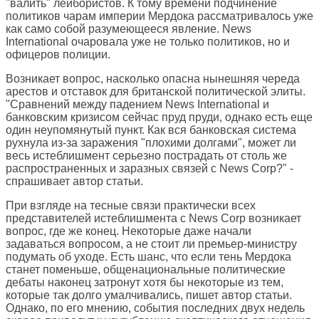
"валить" лейбористов. К тому времени подчинение
политиков чарам империи Мердока рассматривалось уже
как само собой разумеющееся явление. News
International очаровала уже не только политиков, но и
офицеров полиции.
Возникает вопрос, насколько опасна нынешняя череда
арестов и отставок для британской политической элиты.
"Сравнений между падением News International и
банковским кризисом сейчас пруд пруди, однако есть еще
один неупомянутый пункт. Как вся банковская система
рухнула из-за заражения "плохими долгами", может ли
весь истеблишмент серьезно пострадать от столь же
распространенных и заразных связей с News Corp?" -
спрашивает автор статьи.
При взгляде на тесные связи практически всех
представителей истеблишмента с News Corp возникает
вопрос, где же конец. Некоторые даже начали
задаваться вопросом, а не стоит ли премьер-министру
подумать об уходе. Есть шанс, что если тень Мердока
станет поменьше, общенациональные политические
дебаты наконец затронут хотя бы некоторые из тем,
которые так долго умалчивались, пишет автор статьи.
Однако, по его мнению, события последних двух недель