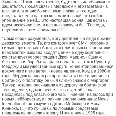
Хьюлета: "Такое впечатление, будто весь истеблишмент
зашатался. Любая связь с Мердоком и его газетами - а
все так или иначе были с ними связаны - сегодня
представляется настолько сомнительной, что любое
упоминание о ней... Это настоящая бойня. Как если бы
вдруг включили свет и все воскликнули бы: "Господи,
неужели мы этим занимались!?"
"Само собой разумеется, могущественные люди обычно
держатся вместе. Те, кто контролирует СМИ, особенно
сильно притягивают богатых и влиятельных, и политики
всех мастей издавна входят с ними в одну компанию, -
констатирует корреспондент Джон Харрис. - Однако
бесконечная борьба за право попасть за стол к Руперту
Мердоку и могущественные круги, концентрировавшиеся
вокруг него и его детей, - новое явление. Когда в 1980-е
годы Мердок начинал распространять свое влияние на
британскую политику, он был близко знаком с Маргарет
Тэтчер, которая расчищала ему дорогу на британское
телевидение, однако нельзя сказать, чтобы она
находилась под властью его чар. "Гниение" началось при
новых лейбористах, и причина вполне очевидна: News
International так замучила Джона Мейджора и Нила
Киннока, (...) что лучше было любыми средствами
привлечь ее на свою сторону. Итак, в июле 1995 года