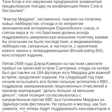
Тони Блэр и его окружение предприняли знаменитую
предвыборную поездку на конференцию News Corp в
Австралию".
"Фактор Мердока", несомненно, повлиял на политику
новых лейбористов: отсюда и их неприятие
экономической интервенции Европейского союза, и
слепая вера в то, что Британия должна всегда
поддерживать американскую внешнюю политику, какими
бы опасными ни были последствия, и медиаманевры
лейбористов, связанные, в частности, с принятием
нового закона о телерадиовещании (Broadcasting Bill),
констатирует издание.
Летом 2008 года Дэвид Кэмерон на частном самолете
прибыл на греческий остров Санторини, откуда на катере
был доставлен на 184-футовую яхту Мердока для важной
встречи, продолжает издание. На следующий год тори
начали испытывать все более сильную антипатию к BBC,
поддержав замораживание лицензионных отчислений и
призвав корпорацию "делать больше за меньшие
деньги": такая позиция согласовывалась с
направленным против ВВС выступлением Мердока на
Эдинбургском фестивале. Не прошло и месяца, как Sun
заявила, что теперь будет поддерживать консерваторов и