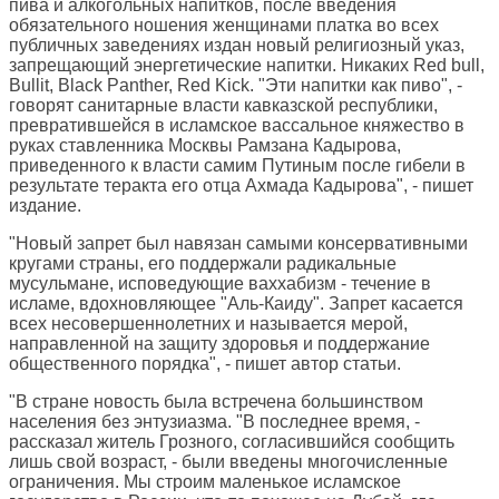
пива и алкогольных напитков, после введения
обязательного ношения женщинами платка во всех
публичных заведениях издан новый религиозный указ,
запрещающий энергетические напитки. Никаких Red bull,
Bullit, Black Panther, Red Kick. "Эти напитки как пиво", -
говорят санитарные власти кавказской республики,
превратившейся в исламское вассальное княжество в
руках ставленника Москвы Рамзана Кадырова,
приведенного к власти самим Путиным после гибели в
результате теракта его отца Ахмада Кадырова", - пишет
издание.
"Новый запрет был навязан самыми консервативными
кругами страны, его поддержали радикальные
мусульмане, исповедующие ваххабизм - течение в
исламе, вдохновляющее "Аль-Каиду". Запрет касается
всех несовершеннолетних и называется мерой,
направленной на защиту здоровья и поддержание
общественного порядка", - пишет автор статьи.
"В стране новость была встречена большинством
населения без энтузиазма. "В последнее время, -
рассказал житель Грозного, согласившийся сообщить
лишь свой возраст, - были введены многочисленные
ограничения. Мы строим маленькое исламское