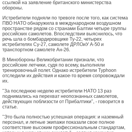
ссылкой на заявление британского министерства
обороны.
Истребители подняли по тревоге после того, как система
ПВО НАТО обнаружила в международном воздушном
пространстве рядом со странами Балтии четыре группы
российских самолетов. Впоследствии выяснилось, что
речь шла о бомбардировщике Ту-22, четырех
истребителях Су-27, самолете ДРЛОиУ А-50 и
транспортном самолете Ан-26.
В Минобороны Великобритании признали, что
российские летчики, судя по всему, выполняли
тренировочный полет. Однако истребители Typhoon
отследили их действия и какое-то время сопровождали
их.
"За последнюю неделю истребители НАТО 13 раз
поднимались на перехват неопознанных самолетов,
действующих поблизости от Прибалтики", - говорится в
статье.
"Это была полностью успешная операция: и наземный
персонал, и летные экипажи показали свое полное
соответствие высоким профессиональным стандартам,