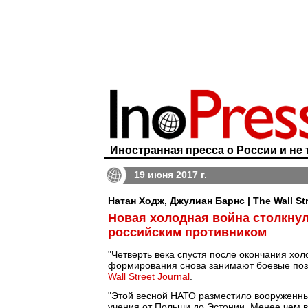
Иностранная пресса о России и не 
19 июня 2017 г.
Натан Ходж, Джулиан Барнс | The Wall Str
Новая холодная война столкнул
российским противником
"Четверть века спустя после окончания хо
формирования снова занимают боевые пози
Wall Street Journal
.
"Этой весной НАТО разместило вооруженны
учения от Польши до Эстонии. Менее чем в