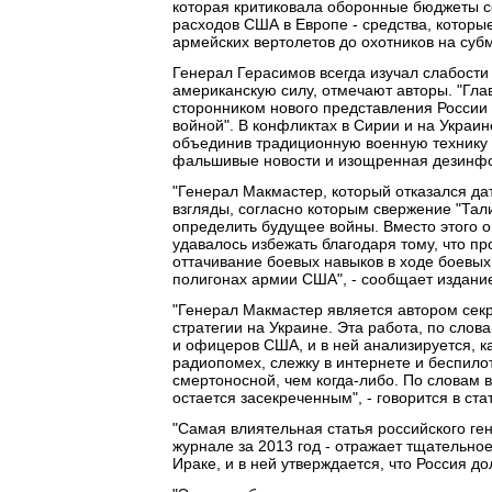
которая критиковала оборонные бюджеты с
расходов США в Европе - средства, которы
армейских вертолетов до охотников на субм
Генерал Герасимов всегда изучал слабости
американскую силу, отмечают авторы. "Гл
сторонником нового представления России 
войной". В конфликтах в Сирии и на Украи
объединив традиционную военную технику 
фальшивые новости и изощренная дезинформ
"Генерал Макмастер, который отказался дат
взгляды, согласно которым свержение "Та
определить будущее войны. Вместо этого о
удавалось избежать благодаря тому, что п
оттачивание боевых навыков в ходе боевых
полигонах армии США", - сообщает издани
"Генерал Макмастер является автором секр
стратегии на Украине. Эта работа, по слов
и офицеров США, и в ней анализируется, 
радиопомех, слежку в интернете и беспило
смертоносной, чем когда-либо. По словам 
остается засекреченным", - говорится в ста
"Самая влиятельная статья российского ге
журнале за 2013 год - отражает тщательн
Ираке, и в ней утверждается, что Россия д