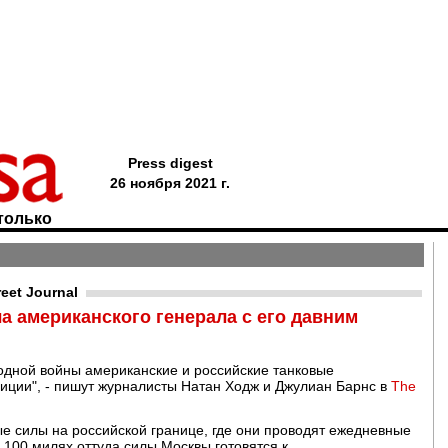
Press digest
26 ноября 2021 г.
только
eet Journal
а американского генерала с его давним
лодной войны американские и российские танковые
ции", - пишут журналисты Натан Ходж и Джулиан Барнс в
The
е силы на российской границе, где они проводят ежедневные
 100 милях оттуда силы Москвы готовятся к