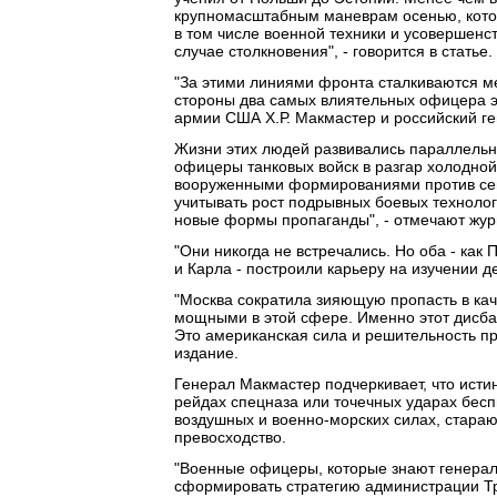
крупномасштабным маневрам осенью, кото
в том числе военной техники и усовершенст
случае столкновения", - говорится в статье.
"За этими линиями фронта сталкиваются 
стороны два самых влиятельных офицера э
армии США Х.Р. Макмастер и российский ге
Жизни этих людей развивались параллельн
офицеры танковых войск в разгар холодно
вооруженными формированиями против сеп
учитывать рост подрывных боевых техноло
новые формы пропаганды", - отмечают жур
"Они никогда не встречались. Но оба - ка
и Карла - построили карьеру на изучении де
"Москва сократила зияющую пропасть в ка
мощными в этой сфере. Именно этот дисба
Это американская сила и решительность пр
издание.
Генерал Макмастер подчеркивает, что ист
рейдах спецназа или точечных ударах бесп
воздушных и военно-морских силах, стар
превосходство.
"Военные офицеры, которые знают генерала
сформировать стратегию администрации Тр