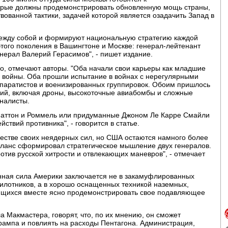
рые должны продемонстрировать обновленную мощь страны,
вованной тактики, задачей которой является озадачить Запад в
между собой и формируют национальную стратегию каждой
того поколения в Вашингтоне и Москве: генерал-лейтенант
нерал Валерий Герасимов", - пишет издание.
о, отмечают авторы. "Оба начали свои карьеры как младшие
й войны. Оба прошли испытание в войнах с нерегулярными
аратистов и военизированных группировок. Обоим пришлось
гий, включая дроны, высокоточные авиабомбы и сложные
налисты.
к Паттон и Роммель или придуманные Джоном Ле Карре Смайли
йствий противника", - говорится в статье.
честве своих неядерных сил, но США остаются намного более
ланс сформировал стратегическое мышление двух генералов.
отив русской хитрости и отвлекающих маневров", - отмечает
инная сила Америки заключается не в закамуфлированных
илотников, а в хорошо оснащенных техникой наземных,
ающихся вместе ясно продемонстрировать свое подавляющее
 Макмастера, говорят, что, по их мнению, он сможет
ампа и повлиять на расходы Пентагона. Администрация,