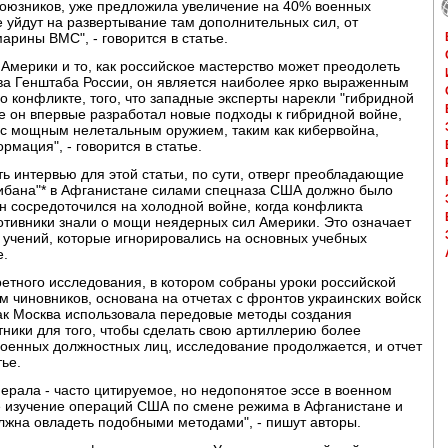
оюзников, уже предложила увеличение на 40% военных
е уйдут на развертывание там дополнительных сил, от
арины ВМС", - говорится в статье.
 Америки и то, как российское мастерство может преодолеть
ава Генштаба России, он является наиболее ярко выраженным
о конфликте, того, что западные эксперты нарекли "гибридной
не он впервые разработал новые подходы к гибридной войне,
с мощным нелетальным оружием, таким как кибервойна,
ация", - говорится в статье.
ь интервью для этой статьи, по сути, отверг преобладающие
либана"* в Афганистане силами спецназа США должно было
н сосредоточился на холодной войне, когда конфликта
ротивники знали о мощи неядерных сил Америки. Это означает
 учений, которые игнорировались на основных учебных
е.
етного исследования, в котором собраны уроки российской
ам чиновников, основана на отчетах с фронтов украинских войск
как Москва использовала передовые методы создания
тники для того, чтобы сделать свою артиллерию более
военных должностных лиц, исследование продолжается, и отчет
тье.
нерала - часто цитируемое, но недопонятое эссе в военном
ое изучение операций США по смене режима в Афганистане и
олжна овладеть подобными методами", - пишут авторы.