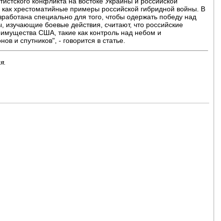
тистского конфликта на востоке Украины и российской
 как хрестоматийные примеры российской гибридной войны. В
азработана специально для того, чтобы одержать победу над
 изучающие боевые действия, считают, что российские
имущества США, такие как контроль над небом и
в и спутников", - говорится в статье.
я.