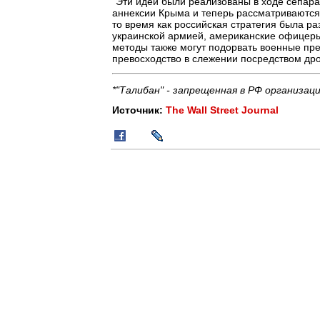
"Эти идеи были реализованы в ходе сепара
аннексии Крыма и теперь рассматриваются
то время как российская стратегия была р
украинской армией, американские офицеры,
методы также могут подорвать военные пре
превосходство в слежении посредством дроно
*"Талибан" - запрещенная в РФ организаци
Источник:
The Wall Street Journal