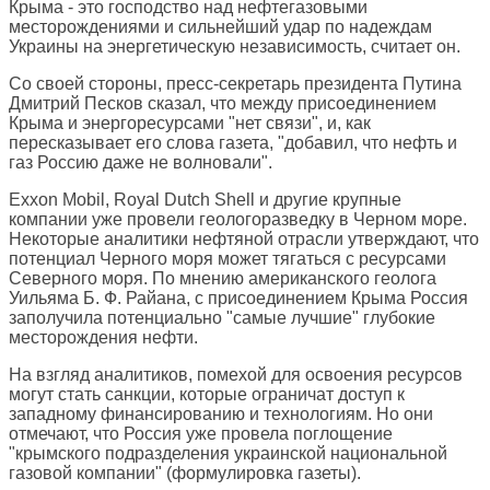
Крыма - это господство над нефтегазовыми
месторождениями и сильнейший удар по надеждам
Украины на энергетическую независимость, считает он.
Со своей стороны, пресс-секретарь президента Путина
Дмитрий Песков сказал, что между присоединением
Крыма и энергоресурсами "нет связи", и, как
пересказывает его слова газета, "добавил, что нефть и
газ Россию даже не волновали".
Exxon Mobil, Royal Dutch Shell и другие крупные
компании уже провели геологоразведку в Черном море.
Некоторые аналитики нефтяной отрасли утверждают, что
потенциал Черного моря может тягаться с ресурсами
Северного моря. По мнению американского геолога
Уильяма Б. Ф. Райана, с присоединением Крыма Россия
заполучила потенциально "самые лучшие" глубокие
месторождения нефти.
На взгляд аналитиков, помехой для освоения ресурсов
могут стать санкции, которые ограничат доступ к
западному финансированию и технологиям. Но они
отмечают, что Россия уже провела поглощение
"крымского подразделения украинской национальной
газовой компании" (формулировка газеты).