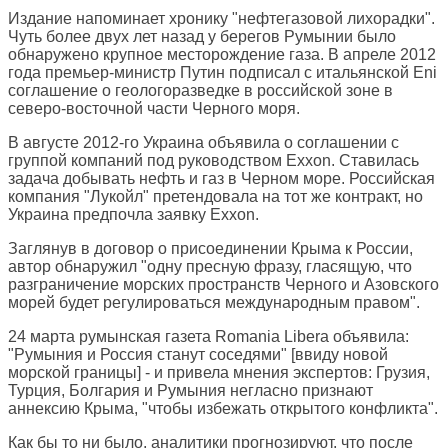
Издание напоминает хронику "нефтегазовой лихорадки".
Чуть более двух лет назад у берегов Румынии было
обнаружено крупное месторождение газа. В апреле 2012
года премьер-министр Путин подписал с итальянской Eni
соглашение о геологоразведке в российской зоне в
северо-восточной части Черного моря.
В августе 2012-го Украина объявила о соглашении с
группой компаний под руководством Exxon. Ставилась
задача добывать нефть и газ в Черном море. Российская
компания "Лукойл" претендовала на тот же контракт, но
Украина предпочла заявку Exxon.
Заглянув в договор о присоединении Крыма к России,
автор обнаружил "одну пресную фразу, гласящую, что
pазграничение морских пространств Черного и Азовского
морей будет регулироваться международным правом".
24 марта румынская газета Romania Libera объявила:
"Румыния и Россия станут соседями" [ввиду новой
морской границы] - и привела мнения экспертов: Грузия,
Турция, Болгария и Румыния негласно признают
аннексию Крыма, "чтобы избежать открытого конфликта".
Как бы то ни было, аналитики прогнозируют, что после