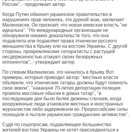
России", - продолжает автор.
Когда Путин обвинил украинское правительство в
нарушениях прав человека, это дурной знак, заключает
Малиновски. Он признает, что новая киевская власть "не
идеальна". "Но международные организации не
обнаружили никаких доказательств того, что она
подавляла или подавляет права этнически русского
меньшинства в Крыму или на востоке Украины. С другой
стороны, прокремлевские сепаратисты с растущей
несдержанностью атакуют своих безоружных
оппонентов", - утверждает автор.
По словам Малиновски, это началось в Крыму. Вот
примеры, которые приводит автор: "местные власти
объявили, что этнические татары должны будут покинуть
свои земли", "накануне 70-летия депортации полиция
провела массовые обыски в домах татар", "в
последующие дни было более дюжины случаев, когда
вооруженные люди атаковали местных и иностранных
журналистов либо задерживали их. Пророссийские силы
похищали и пытали украинских гражданских активистов".
Судя по соцопросам, подавляющее большинство
жителей востока Украины не хотят присоединяться к