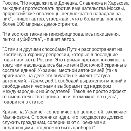
России. "Но когда жители Донецка, Славянска и Харькова
выходили протестовать против вмешательства Москвы,
пророссийские ополченцы неоднократно нападали на
них", - пишет автор, утверждая, что в больницы попало
более 100 мирных демонстрантов.
"На востоке также интенсифицировались похищения,
пытки и убийства", - пишет автор.
"Этими и другими способами Путин распространяет на
Восточную Украину репрессии, которые в последние
годы навязал в России. Это прямая противоположность
тому, чем наслаждались бы жители Восточной Украины в
составе единой Украины: местной автономией [так в
оригинале, на деле эти области не имеют статуса
автономий. -
Прим. ред.
], свободой выражения мнений и
свободными и честными выборами под надзором
международных наблюдателей. Таков не просто эффект
от вмешательства Путина, но и, возможно, его цель", -
говорится в статье.
Кризис на Украине - соперничество ценностей, заключает
Малиновски. Сторонники идеи, что государство должно
служить гражданам, соперничают с "режимами,
полагающими, что должно быть наоборот".