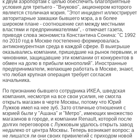
к двум аэропортам с целью обеспечить благоприятные
условия для третьего - "Внуково", акционером которого
является столичная мэрия. "Этот инцидент иллюстрирует
авторитарные замашки бывшего мэра, а в более
широком плане - соотношение сил между местными
властями и предпринимателями", - отмечает газета,
приводя слова экономиста Константина Сонина: "С 1992
по 2010 год в Москве постепенно формировалась
антиконкурентная среда в каждой сфере. В выигрыше
оказывались компании, пришедшие на рынок первыми, и
чиновники, защищавшие эти компании от конкурентов в
обмен на долю в прибыли монополий". Иностранные
предприниматели, желающие работать в Москве, знают,
что любая крупная операция требует согласия
начальника.
По признанию бывшего сотрудника ИКЕА, шведская
компания, несмотря на все свои усилия, не смогла
открыть магазин в черте Москвы, потому что Юрий
Лужков имел на нее зуб. Зато отличные отношения с
мэрией были у "Ашана" и "Метро", имеющих множество
магазинов в городе, и компании Renault, которой после
долгих переговоров с Лужковым удалось открыть завод
недалеко от центра Москвы. Теперь возникает вопрос: а
не лишатся ли они своих привилегий с приходом новой