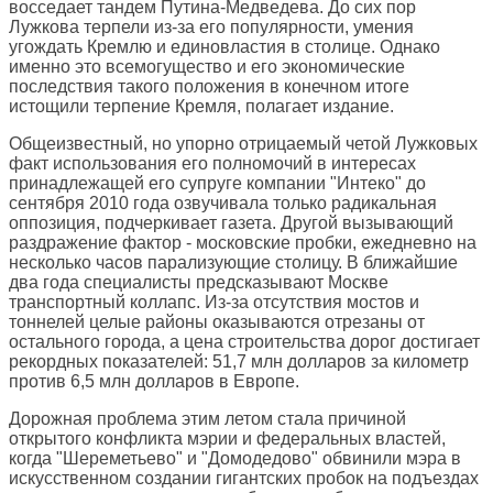
восседает тандем Путина-Медведева. До сих пор
Лужкова терпели из-за его популярности, умения
угождать Кремлю и единовластия в столице. Однако
именно это всемогущество и его экономические
последствия такого положения в конечном итоге
истощили терпение Кремля, полагает издание.
Общеизвестный, но упорно отрицаемый четой Лужковых
факт использования его полномочий в интересах
принадлежащей его супруге компании "Интеко" до
сентября 2010 года озвучивала только радикальная
оппозиция, подчеркивает газета. Другой вызывающий
раздражение фактор - московские пробки, ежедневно на
несколько часов парализующие столицу. В ближайшие
два года специалисты предсказывают Москве
транспортный коллапс. Из-за отсутствия мостов и
тоннелей целые районы оказываются отрезаны от
остального города, а цена строительства дорог достигает
рекордных показателей: 51,7 млн долларов за километр
против 6,5 млн долларов в Европе.
Дорожная проблема этим летом стала причиной
открытого конфликта мэрии и федеральных властей,
когда "Шереметьево" и "Домодедово" обвинили мэра в
искусственном создании гигантских пробок на подъездах