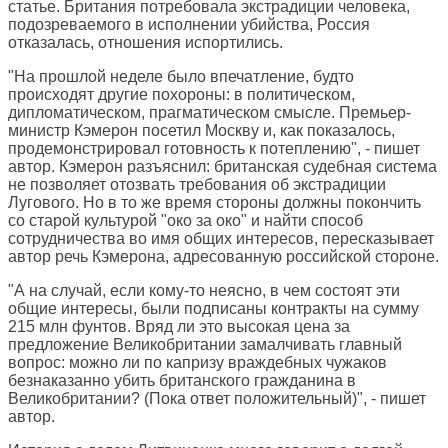
статье. Британия потребовала экстрадиции человека,
подозреваемого в исполнении убийства, Россия
отказалась, отношения испортились.
"На прошлой неделе было впечатление, будто
происходят другие похороны: в политическом,
дипломатическом, прагматическом смысле. Премьер-
министр Кэмерон посетил Москву и, как показалось,
продемонстрировал готовность к потеплению", - пишет
автор. Кэмерон разъяснил: британская судебная система
не позволяет отозвать требования об экстрадиции
Лугового. Но в то же время стороны должны покончить
со старой культурой "око за око" и найти способ
сотрудничества во имя общих интересов, пересказывает
автор речь Кэмерона, адресованную российской стороне.
"А на случай, если кому-то неясно, в чем состоят эти
общие интересы, были подписаны контракты на сумму
215 млн фунтов. Вряд ли это высокая цена за
предложение Великобритании замалчивать главный
вопрос: можно ли по капризу враждебных чужаков
безнаказанно убить британского гражданина в
Великобритании? (Пока ответ положительный)", - пишет
автор.