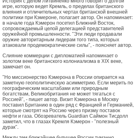
История с делом Литвиненко много говорит о долгой
игре, которую ведет Кремль, о пределах британского
влияния и отличительных чертах британской внешней
политики при Кэмероне, полагает автор. Он напоминает:
в начале года Кэмерон посетил Ближний Восток,
сопровождаемый целой делегацией представителей
оружейной промышленности. "Эти люди продавали
оружие авторитарным лидерам того типа, которых
атаковали продемократические силы", - поясняет автор.
Слияние коммерции с дипломатией напоминает о
золотом веке британского колониализма в XIX веке,
замечает он.
"Но миссионерство Кэмерона в России опирается на
заметную геополитическую асимметрию. Если мерить по
географическим масштабами или природным
богатствам, Великобритания не может тягаться с
Россией", - пишет автор. Визит Кэмерона в Москву
поставил Британию в один ряд с Францией и Германией,
которые смотрят на Россию через призму поставок
нефти и газа. Обозреватель Guardian Саймон Тисдолл
заметил, что в глазах Кремля Кэмерон - "полезный
дурак".
Между тем ближайшее будущее России туманно,