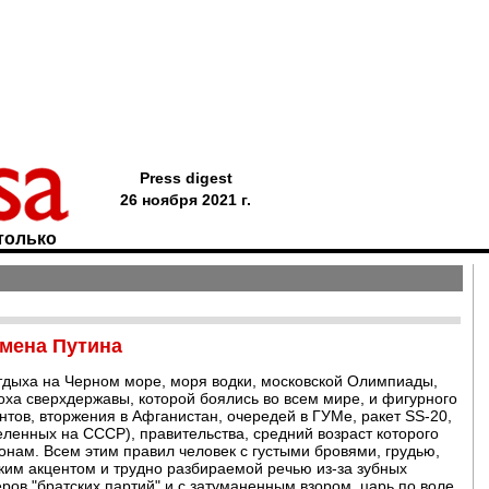
Press digest
26 ноября 2021 г.
только
емена Путина
отдыха на Черном море, моря водки, московской Олимпиады,
поха сверхдержавы, которой боялись во всем мире, и фигурного
нтов, вторжения в Афганистан, очередей в ГУМе, ракет SS-20,
еленных на СССР), правительства, средний возраст которого
лонам. Всем этим правил человек с густыми бровями, грудью,
ким акцентом и трудно разбираемой речью из-за зубных
еров "братских партий" и с затуманенным взором, царь по воле