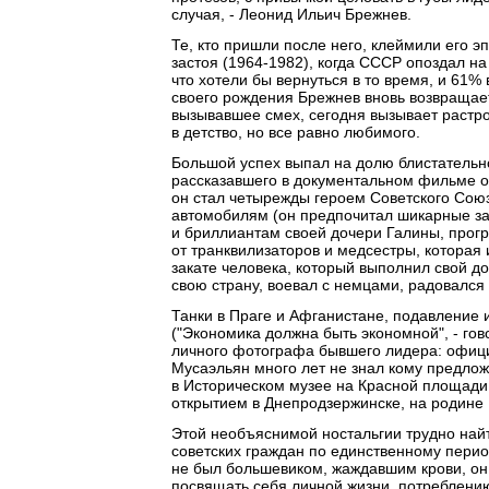
случая, - Леонид Ильич Брежнев.
Те, кто пришли после него, клеймили его 
застоя (1964-1982), когда СССР опоздал н
что хотели бы вернуться в то время, и 61% 
своего рождения Брежнев вновь возвращает
вызывавшее смех, сегодня вызывает растро
в детство, но все равно любимого.
Большой успех выпал на долю блистательн
рассказавшего в документальном фильме об
он стал четырежды героем Советского Сою
автомобилям (он предпочитал шикарные зап
и бриллиантам своей дочери Галины, прог
от транквилизаторов и медсестры, которая 
закате человека, который выполнил свой д
свою страну, воевал с немцами, радовался
Танки в Праге и Афганистане, подавление
("Экономика должна быть экономной", - гов
личного фотографа бывшего лидера: офици
Мусаэльян много лет не знал кому предлож
в Историческом музее на Красной площади
открытием в Днепродзержинске, на родине 
Этой необъяснимой ностальгии трудно на
советских граждан по единственному период
не был большевиком, жаждавшим крови, он
посвящать себя личной жизни, потреблению,