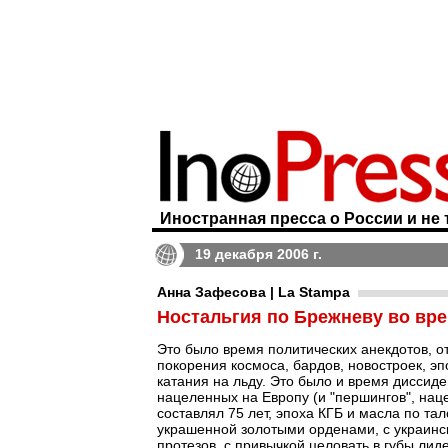
Иностранная пресса о России и не 
19 декабря 2006 г.
Анна Зафесова | La Stampa
Ностальгия по Брежневу во вр
Это было время политических анекдотов, 
покорения космоса, бардов, новостроек, э
катания на льду. Это было и время диссиде
нацеленных на Европу (и "першингов", нац
составлял 75 лет, эпоха КГБ и масла по та
украшенной золотыми орденами, с украинс
протезов, с привычкой целовать в губы лид