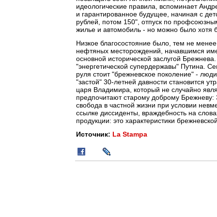
идеологические правила, вспоминает Андр
и гарантированное будущее, начиная с детс
рублей, потом 150", отпуск по профсоюзны
жилье и автомобиль - но можно было хотя 
Низкое благосостояние было, тем не менее
нефтяных месторождений, начавшимся имен
основной исторической заслугой Брежнева
"энергетической супердержавы" Путина. Сег
руля стоит "брежневское поколение" - люд
"застой" 30-летней давности становится ут
царя Владимира, который не случайно явля
предпочитают старому доброму Брежневу: 
свобода в частной жизни при условии нев
ссылке диссиденты, враждебность на слов
продукции: это характеристики брежневско
Источник:
La Stampa