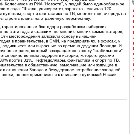
ей Колесников из РИА "Новости", у людей было единообразное
кого сада: "Школа, университет, зарплата - сначала 120
м путевкам, спорт и фантастика по ТВ, многолетняя очередь на
бы строить планы на отдаленную перспективу.
, гарантированным благодаря разработкам сибирских
но в эти годы и ставшим, по мнению многих комментаторов,
. Эти месторождения заложили основу нынешней
одня в правительстве, в СМИ, на предприятиях, в офисах, у
и, родившиеся или выросшие во времена дедушки Леонида. И
раченным раем, который возвращается в эпоху "стабильности"
ется единственным лидером в истории, которого русские
39% против 31%. Нефтедоллары, фантастика и спорт по ТВ,
мешательства в общественную, замолчавшие или живущие в
ах в отношении Запада и безудержное потребление западной
й эпохи, но они применимы и к описанию путинской России.