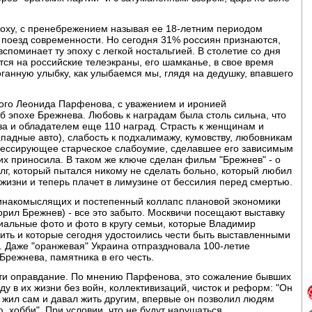
эпоху, с пренебрежением называя ее 18-летним периодом
а поезд современности. Но сегодня 31% россиян признаются,
вспоминает ту эпоху с легкой ностальгией. В столетие со дня
ся на российские телеэкраны, его шамканье, в свое время
ганную улыбку, как улыбаемся мы, глядя на дедушку, впавшего
ого Леонида Парфенова, с уважением и иронией
 эпохе Брежнева. Любовь к наградам была столь сильна, что
за и обладателем еще 110 наград. Страсть к женщинам и
адные авто), слабость к подхалимажу, кумовству, любовникам
рессирующее старческое слабоумие, сделавшее его зависимым
их приносила. В таком же ключе сделан фильм "Брежнев" - о
олг, который пытался никому не сделать больно, который любил
 жизни и теперь плачет в лимузине от бессилия перед смертью.
 инакомыслящих и постепенный коллапс плановой экономики
орил Брежнев) - все это забыто. Москвичи посещают выставку
альные фото и фото в кругу семьи, которые Владимир
ить и которые сегодня удостоились чести быть выставленными
. Даже "оранжевая" Украина отпраздновала 100-летие
Брежнева, памятника в его честь.
йти оправдание. По мнению Парфенова, это сожаление бывших
у в их жизни без войн, коллективизаций, чисток и реформ: "Он
 жил сам и давал жить другим, впервые он позволил людям
 хобби". При условии, что не будут нарушаться