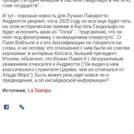
пройдет сегодня вечером в Кастель Гандольфо в честь 42
глав государств".
И тут - хорошая новость для Лучано Паваротти.
Андреотти уверяет, что в 2025 году он все еще будет петь:
на этом историческом приеме в Кастель Гандольфо он
будет исполнять арии из "Тоски" - "подозрение, что он
поет под фонограмму, с возмущением отвергнуто". О
Папе Войтыле и о его беатификации не говорится ни
слова, и не потому, что отношения с ним были не совсем
хорошими: в интервью Коссига, бывший президент
Италии, объяснил, что Иоанн Павел II с безграничным
уважением относился к Андреотти ("Он видел в нем
классического служителя Церкви, чем он отличался от
Альдо Моро"). Быть может, речь идет вовсе не о
предвидении, а об инсайдерской информации?
Источник:
La Stampa