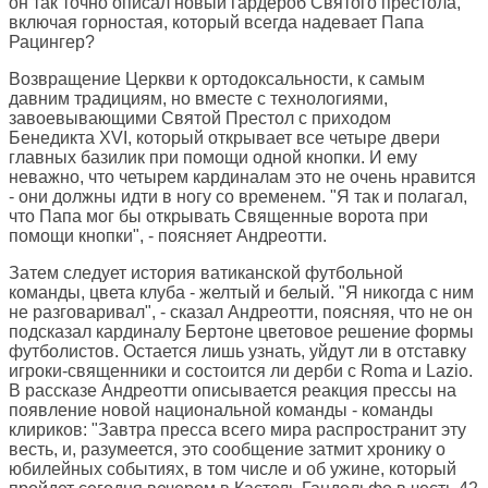
он так точно описал новый гардероб Святого престола,
включая горностая, который всегда надевает Папа
Рацингер?
Возвращение Церкви к ортодоксальности, к самым
давним традициям, но вместе с технологиями,
завоевывающими Святой Престол с приходом
Бенедикта XVI, который открывает все четыре двери
главных базилик при помощи одной кнопки. И ему
неважно, что четырем кардиналам это не очень нравится
- они должны идти в ногу со временем. "Я так и полагал,
что Папа мог бы открывать Священные ворота при
помощи кнопки", - поясняет Андреотти.
Затем следует история ватиканской футбольной
команды, цвета клуба - желтый и белый. "Я никогда с ним
не разговаривал", - сказал Андреотти, поясняя, что не он
подсказал кардиналу Бертоне цветовое решение формы
футболистов. Остается лишь узнать, уйдут ли в отставку
игроки-священники и состоится ли дерби с Roma и Lazio.
В рассказе Андреотти описывается реакция прессы на
появление новой национальной команды - команды
клириков: "Завтра пресса всего мира распространит эту
весть, и, разумеется, это сообщение затмит хронику о
юбилейных событиях, в том числе и об ужине, который