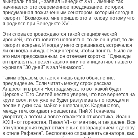
выиграли пари", - заявил Бенедикт XVI". Именно так
начинается это современное предсказание, история,
придуманная пожизненным сенатором, который сегодня
говорит: "Возможно, мне пришло это в голову, потому что
я родился при Бенедикте XV".
Эти слова сопровождаются такой специфической
иронией, что становится непонятно, то ли он шутит, то ли
говорит всерьез. И когда у него спрашивают, встречался
ли он когда-нибудь с Рацингером, чтобы понять, было ли
это имя предсказанным, он отвечает коротко: "Однажды
он пришел на презентацию книги по инициативе нашего
журнала "30 дней" в зал Ченаколо".
Таким образом, остается лишь одно объяснение:
предвидение. Если читать между строк рассказ
Андреотти в роли Нострадамуса, то вот какой будет
Церковь: "Его Святейшество уверен, что все вернется на
круги своя, и он уже не будет разгуливать по городам и
весям в джинсах, майке и шлепанцах. Кардиналов,
между тем, ожидают новшества. Пий XII сначала
укоротит, а потом и вовсе откажется от хвостика, Иоанн
XXIII - от горностая, Павел VI - от мантии, и так далее. Все
эти упрощения будут отменены с возвращением к декору
в стиле Рафаэля". Бесполезно спрашивать сенатора, как