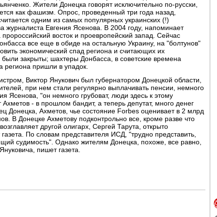
ьянченко. Жители Донецка говорят исключительно по-русски,
тся как фашизм. Опрос, проведенный три года назад,
считается одним из самых популярных украинских (!)
ва журналиста Евгения Ясенова. В 2004 году, напоминает
а пророссийский восток и проевропейский запад. Сейчас
онбасса все еще в обиде на остальную Украину, на "болтунов"
новить экономический спад региона и считающих их
0 были закрыты; шахтеры Донбасса, в советские времена
а региона пришли в упадок.
истром, Виктор Янукович был губернатором Донецкой области,
телей, при нем стали регулярно выплачивать пенсии, немного
ия Ясенова, "он немного грубоват, люди здесь к этому
 Ахметов - в прошлом бандит, а теперь депутат, много денег
ц Донецка, Ахметов, чье состояние Forbes оценивает в 2 млрд
ов. В Донецке Ахметову подконтрольно все, кроме разве что
озглавляет другой олигарх, Сергей Тарута, открыто
зета. По словам представителя ИСД, "трудно представить,
щий судимость". Однако жителям Донецка, похоже, все равно,
Януковича, пишет газета.