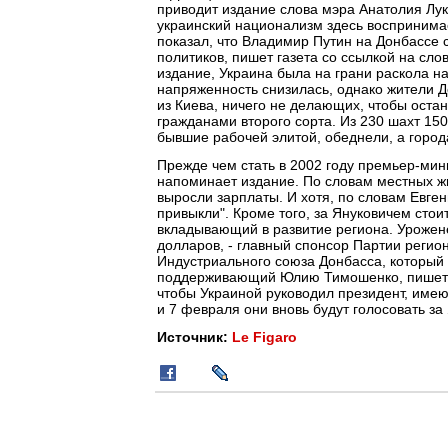
приводит издание слова мэра Анатолия Лук
украинский национализм здесь воспринимае
показал, что Владимир Путин на Донбассе 
политиков, пишет газета со ссылкой на сло
издание, Украина была на грани раскола н
напряженность снизилась, однако жители Д
из Киева, ничего не делающих, чтобы оста
гражданами второго сорта. Из 230 шахт 15
бывшие рабочей элитой, обеднели, а город
Прежде чем стать в 2002 году премьер-мин
напоминает издание. По словам местных жи
выросли зарплаты. И хотя, по словам Евген
привыкли". Кроме того, за Януковичем стоит
вкладывающий в развитие региона. Урожене
долларов, - главный спонсор Партии регион
Индустриального союза Донбасса, который в
поддерживающий Юлию Тимошенко, пишет га
чтобы Украиной руководил президент, имею
и 7 февраля они вновь будут голосовать за 
Источник:
Le Figaro