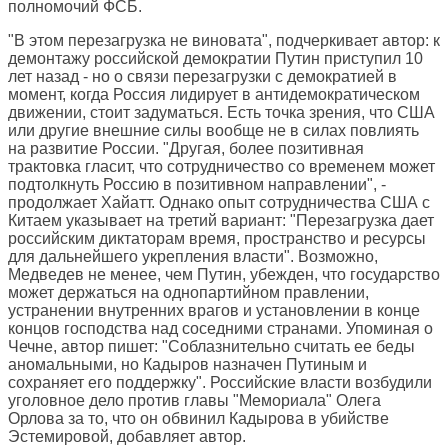
полномочий ФСБ.
"В этом перезагрузка не виновата", подчеркивает автор: к
демонтажу российской демократии Путин приступил 10
лет назад - но о связи перезагрузки с демократией в
момент, когда Россия лидирует в антидемократическом
движении, стоит задуматься. Есть точка зрения, что США
или другие внешние силы вообще не в силах повлиять
на развитие России. "Другая, более позитивная
трактовка гласит, что сотрудничество со временем может
подтолкнуть Россию в позитивном направлении", -
продолжает Хайатт. Однако опыт сотрудничества США с
Китаем указывает на третий вариант: "Перезагрузка дает
российским диктаторам время, пространство и ресурсы
для дальнейшего укрепления власти". Возможно,
Медведев не менее, чем Путин, убежден, что государство
может держаться на однопартийном правлении,
устранении внутренних врагов и установлении в конце
концов господства над соседними странами. Упоминая о
Чечне, автор пишет: "Соблазнительно считать ее беды
аномальными, но Кадыров назначен Путиным и
сохраняет его поддержку". Российские власти возбудили
уголовное дело против главы "Мемориала" Олега
Орлова за то, что он обвинил Кадырова в убийстве
Эстемировой, добавляет автор.