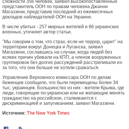
сложности 356 человек, заявил высокопоставленный
представитель ООН по правам человека Джанни
Магаззени, представив последний из ежемесячных
докладов наблюдателей ООН на Украине.
В числе убитых - 257 мирных жителей и 86 украинских
военных, уточняет автор статьи.
"Мы говорим о том, что страх, если не террор, царит" на
территории вокруг Донецка и Луганска, заявил
Магаззени, сославшись на случаи, когда людей без
всяких причин убивали на КПП, а членов вооруженных
группировок без долгих рассуждений расстреливали из-
за того, что они больше не хотели сражаться.
Управление Верховного комиссара ООН по делам
беженцев сообщило, что были перемещены более 34
тыс. украинцев. Большинство из них - жители Крыма, где
люди, говорящие по-украински или не желающие менять
гражданство на российское, сталкиваются с
дискриминацией и запугиванием, заявил Магаззени.
Источник:
The New York Times