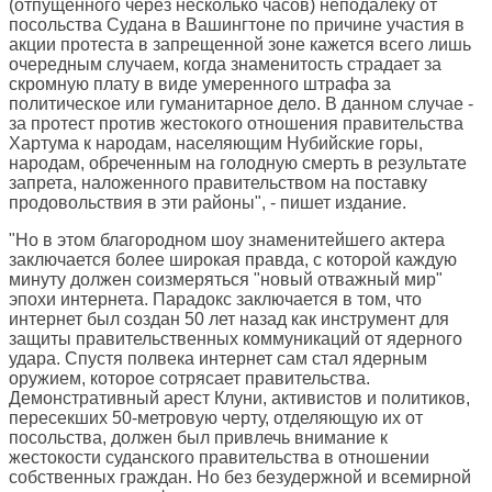
(отпущенного через несколько часов) неподалеку от
посольства Судана в Вашингтоне по причине участия в
акции протеста в запрещенной зоне кажется всего лишь
очередным случаем, когда знаменитость страдает за
скромную плату в виде умеренного штрафа за
политическое или гуманитарное дело. В данном случае -
за протест против жестокого отношения правительства
Хартума к народам, населяющим Нубийские горы,
народам, обреченным на голодную смерть в результате
запрета, наложенного правительством на поставку
продовольствия в эти районы", - пишет издание.
"Но в этом благородном шоу знаменитейшего актера
заключается более широкая правда, с которой каждую
минуту должен соизмеряться "новый отважный мир"
эпохи интернета. Парадокс заключается в том, что
интернет был создан 50 лет назад как инструмент для
защиты правительственных коммуникаций от ядерного
удара. Спустя полвека интернет сам стал ядерным
оружием, которое сотрясает правительства.
Демонстративный арест Клуни, активистов и политиков,
пересекших 50-метровую черту, отделяющую их от
посольства, должен был привлечь внимание к
жестокости суданского правительства в отношении
собственных граждан. Но без безудержной и всемирной