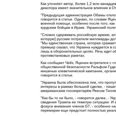
Как уточняет автор, более 1,2 млн канадцев
диаспора имеет значительное влияние в От
"Предыдущая администрация Обамы отклоня
говорится в статье. Однако, по словам Яц
военной помощи, особенно после того, как
курдским бойцам в Ираке. Украинский поли
"Сложно сдерживать российскую армию, ко
которую] русские потратили миллиарды дол
"Мы единственная страна, которая сражает
премьер сказал, что Украина нуждается в с
лишь в оборонительных целях. Речь идет о
противотанковых ракетах.
Как сообщает Чейз, Яценюк встретился с 
общественной безопасности Ральфом Гудей
мишенью клеветнической кампании, организо
говорится в статье.
"Украина была обеспокоена тем, что пропу
интересы в рамках большой сделки, - пишет
американским госсекретарём Рексом Тиллерс
"Как бы то ни было, - говорится далее, - У
сведения Трампа ее тяжелую ситуацию. И е
фокусе внимания членов G7, - особенно на
перемирии еще предстоит полностью реали