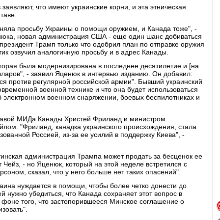
 заявляют, что имеют украинские корни, и эта этническая
таве.
ла просьбу Украины о помощи оружием, и Канада тоже", -
енюка, новая администрация США - еще один шанс добиваться
 президент Трамп только что одобрил план по отправке оружия
тик озвучил аналогичную просьбу и в адрес Канады.
торая была модернизирована в последнее десятилетие и [на
ларов", - заявил Яценюк в интервью изданию. Он добавил:
ся против регулярной российской армии". Бывший украинский
овременной военной технике и что она будет использоваться
б электронном военном снаряжении, боевых беспилотниках и
главой МИДа Канады Христей Фриланд и министром
лом. "Фриланд, канадка украинского происхождения, стала
ванной Россией, из-за ее усилий в поддержку Киева", -
тинская администрация Трампа может продать за бесценок ее
 Чейз, - но Яценюк, который на этой неделе встретился с
оном, сказал, что у него больше нет таких опасений".
краина нуждается в помощи, чтобы более четко донести до
й нужно убедиться, что Канада сохраняет этот вопрос в
 фоне того, что застопорившееся Минское соглашение о
зовать".