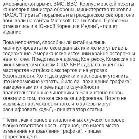
американская армия, ВМС, ВВС, Корпус морской пехоты,
канцелярия министра обороны, министерство торговли,
НАСА. "Пираты" порылись и в гражданском секторе: они
побывали на сайтах Microsoft, Dell и Yahoo. Проблемы
отмечались и в Южной Корее, и в Индии", - пишет
издание.
Пока непонятно, способны ли китайцы лишь
манипулировать потоком данных или же могут видеть
содержание. Американские источники крайне осторожны
на этот счет. Представляя доклад Конгрессу, Комиссия по
экономическим связям США-КНР сделала акцент на
мастерстве китайских экспертов и на угрозах
безопасности. Хотя докладчики и поспешили уточнить,
что невозможно указать, было ли "похищение трафика"
намеренным или речь идет о случайности,
правительственные чиновники в Вашингтоне вновь
заявили о том, что вся связь зашифрована. Но это не
исключает возможности того, что хакеры могут
расшифровать коды", - пишет автор статьи.
"Пекин, как и ранее в аналогичных случаях, опроверг
любую ответственность, отрицая, что имело место
изменение направления трафика", - пишет
корреспондент.