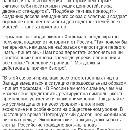
равных, из-за высокомерия, с которым некоторые
считают себя носителями лучших ценностей, из-за
двойных стандартов". "Подобная тактика приводит к
созданию доселе невиданного союза с властью и создает
огромное поле деятельности для подстрекателей всех
мастей", - констатирует автор.
Германия, как подчеркивает Хоффман, неоднократно
получала подарки от истории и от России. "Так почему бы
теперь нам, немцам, не набраться смелости для первого
шага, - пишет он. - Нам пора перестать исполнять наши
собственные прогнозы, громоздя упреки, обвинения и
все новые "последние границы". Мы должны
действовать, причем быстро".
"В этой связи я призываю всех ответственных лиц на
Западе вмешаться в ситуацию парадоксальным образом,
- пишет Хоффман. - В России намного сильнее, чем мы
можем себе представить, реагируют на символы, жесты,
проявление уважения и знаки примирения. Так давайте
же усилим диалог на всех уровнях - в политике,
экономике и в особенности на общественном уровне. В
настоящее время "Петербургский диалог" необходим как
никогда прежде. Экономические санкции должны быть
сняты. Российские граждане должны вновь