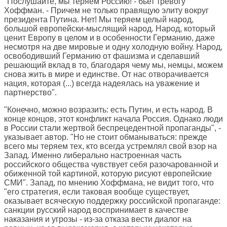
"Послушайте, мы теряем Россию! - бьет тревогу
Хоффман. - Причем не только правящую элиту вокруг
президента Путина. Нет! Мы теряем целый народ,
большой европейски-мыслящий народ. Народ, который
ценит Европу в целом и в особенности Германию, даже
несмотря на две мировые и одну холодную войну. Народ,
освободивший Германию от фашизма и сделавший
решающий вклад в то, благодаря чему мы, немцы, можем
снова жить в мире и единстве. От нас отворачивается
нация, которая (...) всегда надеялась на уважение и
партнерство".
"Конечно, можно возразить: есть Путин, и есть народ. В
конце концов, этот конфликт начала Россия. Однако люди
в России стали жертвой беспрецедентной пропаганды", -
указывает автор. "Но не стоит обманываться: прежде
всего мы теряем тех, кто всегда устремлял свой взор на
Запад. Именно либерально настроенная часть
российского общества чувствует себя разочарованной и
обиженной той картиной, которую рисуют европейские
СМИ". Запад, по мнению Хоффмана, не видит того, что
"его стратегия, если таковая вообще существует,
оказывает всяческую поддержку российской пропаганде:
санкции русский народ воспринимает в качестве
наказания и угрозы - из-за отказа вести диалог на