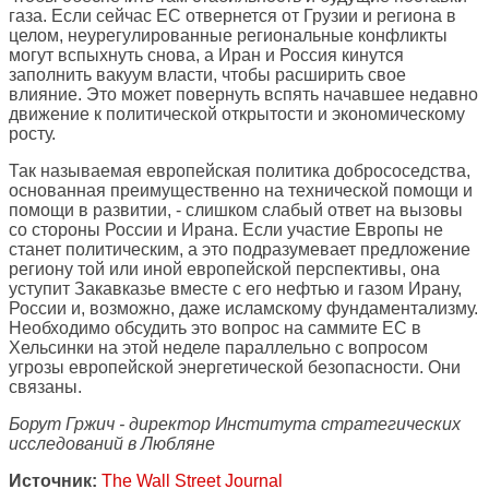
газа. Если сейчас ЕС отвернется от Грузии и региона в
целом, неурегулированные региональные конфликты
могут вспыхнуть снова, а Иран и Россия кинутся
заполнить вакуум власти, чтобы расширить свое
влияние. Это может повернуть вспять начавшее недавно
движение к политической открытости и экономическому
росту.
Так называемая европейская политика добрососедства,
основанная преимущественно на технической помощи и
помощи в развитии, - слишком слабый ответ на вызовы
со стороны России и Ирана. Если участие Европы не
станет политическим, а это подразумевает предложение
региону той или иной европейской перспективы, она
уступит Закавказье вместе с его нефтью и газом Ирану,
России и, возможно, даже исламскому фундаментализму.
Необходимо обсудить это вопрос на саммите ЕС в
Хельсинки на этой неделе параллельно с вопросом
угрозы европейской энергетической безопасности. Они
связаны.
Борут Гржич - директор Института стратегических
исследований в Любляне
Источник:
The Wall Street Journal