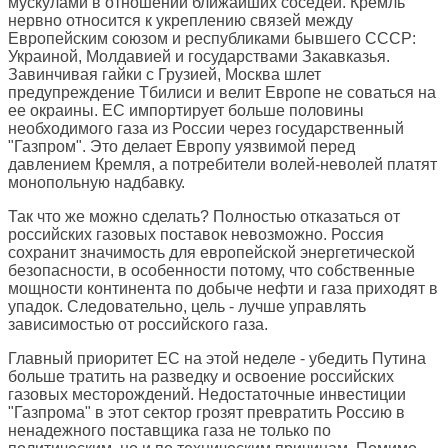
мускулами в отношении ближайших соседей. Кремль
нервно относится к укреплению связей между
Европейским союзом и республиками бывшего СССР:
Украиной, Молдавией и государствами Закавказья.
Завинчивая гайки с Грузией, Москва шлет
предупреждение Тбилиси и велит Европе не соваться на
ее окраины. ЕС импортирует больше половины
необходимого газа из России через государственный
"Газпром". Это делает Европу уязвимой перед
давлением Кремля, а потребители волей-неволей платят
монопольную надбавку.
Так что же можно сделать? Полностью отказаться от
российских газовых поставок невозможно. Россия
сохранит значимость для европейской энергетической
безопасности, в особенности потому, что собственные
мощности континента по добыче нефти и газа приходят в
упадок. Следовательно, цель - лучше управлять
зависимостью от российского газа.
Главный приоритет ЕС на этой неделе - убедить Путина
больше тратить на разведку и освоение российских
газовых месторождений. Недостаточные инвестиции
"Газпрома" в этот сектор грозят превратить Россию в
ненадежного поставщика газа не только по