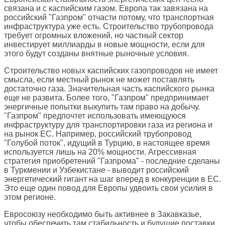
связана и с каспийским газом. Европа так завязана на
российский "Газпром" отчасти потому, что транспортная
инфраструктура уже есть. Строительство трубопровода
требует огромных вложений, но частный сектор
инвестирует миллиарды в новые мощности, если для
этого будут созданы внятные рыночные условия.
Строительство новых каспийских газопроводов не имеет
смысла, если местный рынок не может поставлять
достаточно газа. Значительная часть каспийского рынка
еще не развита. Более того, "Газпром" предпринимает
энергичные попытки выкупить там право на добычу.
"Газпром" предпочтет использовать имеющуюся
инфраструктуру для транспортировки газа из региона и
на рынок ЕС. Например, российский трубопровод
"Голубой поток", идущий в Турцию, в настоящее время
используется лишь на 20% мощности. Агрессивная
стратегия приобретений "Газпрома" - последние сделаны
в Туркмении и Узбекистане - выводит российский
энергетический гигант на шаг вперед в конкуренции в ЕС.
Это еще один повод для Европы удвоить свои усилия в
этом регионе.
Евросоюзу необходимо быть активнее в Закавказье,
чтобы обеспечить там стабильность и будущие поставки