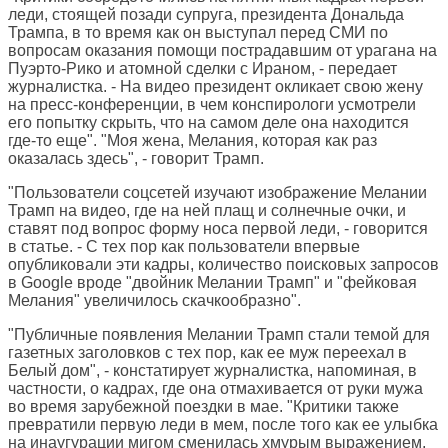
леди, стоящей позади супруга, президента Дональда
Трампа, в то время как он выступал перед СМИ по
вопросам оказания помощи пострадавшим от урагана на
Пуэрто-Рико и атомной сделки с Ираном, - передает
журналистка. - На видео президент окликает свою жену
на пресс-конференции, в чем конспирологи усмотрели
его попытку скрыть, что на самом деле она находится
где-то еще". "Моя жена, Мелания, которая как раз
оказалась здесь", - говорит Трамп.
"Пользователи соцсетей изучают изображение Мелании
Трамп на видео, где на ней плащ и солнечные очки, и
ставят под вопрос форму носа первой леди, - говорится
в статье. - С тех пор как пользователи впервые
опубликовали эти кадры, количество поисковых запросов
в Google вроде "двойник Мелании Трамп" и "фейковая
Мелания" увеличилось скачкообразно".
"Публичные появления Мелании Трамп стали темой для
газетных заголовков с тех пор, как ее муж переехал в
Белый дом", - констатирует журналистка, напоминая, в
частности, о кадрах, где она отмахивается от руки мужа
во время зарубежной поездки в мае. "Критики также
превратили первую леди в мем, после того как ее улыбка
на инаугурации мигом сменилась хмурым выражением,