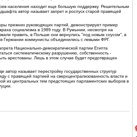
лоев населения находит еще большую поддержку. Решительным
ндшафта автор называет запрет и роспуск старой правящей
туры прежних руководящих партий, демонстрирует пример
раха социализма в 1989 году. В Румынии, несмотря на
жали править, в Польше они вернулись "под новым соусом", в
, в Германии коммунисты объединились с левыми ФРГ.
запрета Национально-демократической партии Египта
гаться систематическому разрушению, собственность -
быть арестованы. Лишь в этом случае будет предотвращен
е автор называет перестройку государственных структур
яду с правящей партией на сверхцентрализованность власти и
ной из центральных тем предстоящих парламентских выборов в
туции.