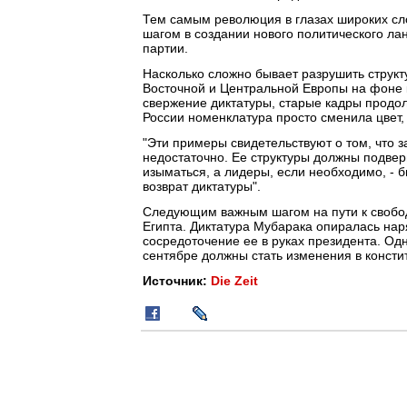
Тем самым революция в глазах широких с
шагом в создании нового политического ла
партии.
Насколько сложно бывает разрушить струк
Восточной и Центральной Европы на фоне к
свержение диктатуры, старые кадры продол
России номенклатура просто сменила цвет
"Эти примеры свидетельствуют о том, что 
недостаточно. Ее структуры должны подвер
изыматься, а лидеры, если необходимо, - 
возврат диктатуры".
Следующим важным шагом на пути к свобод
Египта. Диктатура Мубарака опиралась нар
сосредоточение ее в руках президента. Од
сентябре должны стать изменения в консти
Источник:
Die Zeit