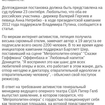
Долгожданная постановка должна быть представлена на
суд публики 23 сентября. Любопытно, что оба ее
российских участника - дирижер Валерий Гергиев и
певица Анна Нетребко - в ходе президентской кампании
2012 года поддержали Владимира Путина, сообщается в
статье.
По меркам интернет-активистов, петиция получила
весьма скромный отклик, замечает автор: к 19 августа ее
подписали всего около 2200 человек. В то же время идею
инициаторов кампании поддержал Бартлетт Шер,
поставивший на сцене "Метрополитен-опера" "Сказки
Гоффмана" Оффенбаха и "Любовный напиток"
Доницетти. "Я воспринял это как шанс для всех
любителей оперы и всех, кто работает в этом жанре, дать
отпор негодяю и диктатору, отвратительной идеологии и
отвратительному человеку", - объяснил свой поступок
режиссер.
В ответ на требование активистов генеральный
менеджер ведущего оперного театра США Питер Гелб
выпустил заявление, в котором говорится, что
"Метрополитен-опера" с гордостью позиционирует себя
как творческая площадка, на которой представители