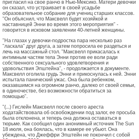
пригласил на свое ранчо в Нью-Мексико. Матери девочки
он сказал, что устраивает в своей усадьбе
образовательное собрание для учениц старших классов.
"Он объяснил, что Максвелл будет хозяйкой и
наставницей Энни во время этого мероприятия" -
говорится в исковом заявлении 40-летней женщины.
"На глазах у девочки-подростка пара несколько раз
"ласкала" друг друга, а затем попросила ее раздеться и
лечь на массажный стол. "Максвелл прикасалась к
интимным частям тела Энни против ее воли ради
собственного сексуального удовлетворения и
удовольствия Эпштейна", - продолжается в документе.
Максвелл оголила грудь Энни и прикоснулась к ней. Энни
испытала панический ужас. Она была ребенком,
оказавшимся на огромном ранчо, далеко от своей семьи,
в одиночестве, без возможности обратиться за
помощью".
"(...) Гислейн Максвелл после своего ареста
ходатайствовала об освобождении под залог, ее просьба
была отклонена, и теперь она должна оставаться в
тюрьме. Как сообщил один анонимный источник The Sun
18 июля, она боялась, что в камере ее убьют. Она
убеждена, что Джеффри Эпштейн не покончил с собой