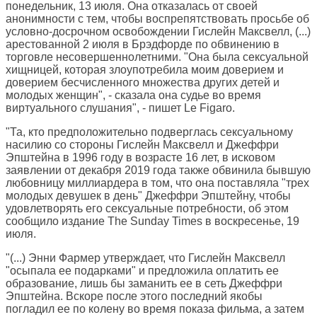
понедельник, 13 июля. Она отказалась от своей
анонимности с тем, чтобы воспрепятствовать просьбе об
условно-досрочном освобождении Гислейн Максвелл, (...)
арестованной 2 июля в Брэдфорде по обвинению в
торговле несовершеннолетними. "Она была сексуальной
хищницей, которая злоупотребила моим доверием и
доверием бесчисленного множества других детей и
молодых женщин", - сказала она судье во время
виртуального слушания", - пишет
Le Figaro
.
"Та, кто предположительно подверглась сексуальному
насилию со стороны Гислейн Максвелл и Джеффри
Эпштейна в 1996 году в возрасте 16 лет, в исковом
заявлении от декабря 2019 года также обвинила бывшую
любовницу миллиардера в том, что она поставляла "трех
молодых девушек в день" Джеффри Эпштейну, чтобы
удовлетворять его сексуальные потребности, об этом
сообщило издание The Sunday Times в воскресенье, 19
июля.
"(...) Энни Фармер утверждает, что Гислейн Максвелл
"осыпала ее подарками" и предложила оплатить ее
образование, лишь бы заманить ее в сеть Джеффри
Эпштейна. Вскоре после этого последний якобы
погладил ее по колену во время показа фильма, а затем