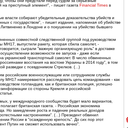
цу, чтобы они предстали перед судом за серьезные
й на преступный элемент", - пишет газета
Financial Times
в
ые власти собирают убедительные доказательства убийств и
нных с государством", - пишет издание, напоминая об убийстве
а Литвиненко в Лондоне и о покушении на убийство бывшего
виненных совместной следственной группой под руководством
MH17, выпустили ракету, которая сбила самолет, -
к говорится, сыграли "важную организующую роль" в доставке
 осуществлении возможности ее запуска - даже если
на украинский транспортный самолет. В число обвиненных
оссиянами восстания на востоке Украины в 2014 году", в том
ой разведки с псевдонимом Стрелков. (...)
щим российским военнослужащим или сотрудником службы
елу MH17 намереваются расследовать цепь командования - как
ководством голландцев, как и британская полиция, успешно
дезинформации со стороны Кремля и российской
статье.
емых, у международного сообщества будет мало вариантов,
полагает британская газета. - Российская экономика
да. Но замедление роста и падение реальных доходов
ротестными настроениями". (...) Президент обвинил
ии России в "осажденную крепость". До сих пор этот
ент Путин не сможет использовать вечно".