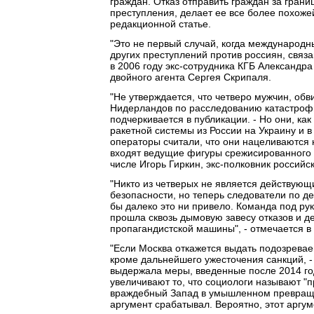
граждан. Отказ отправить граждан за грани
преступления, делает ее все более похоже
редакционной статье.
"Это не первый случай, когда международн
других преступлений против россиян, связа
в 2006 году экс-сотрудника КГБ Александр
двойного агента Сергея Скрипаля.
"Не утверждается, что четверо мужчин, об
Нидерландов по расследованию катастрофы 
подчеркивается в публикации. - Но они, ка
ракетной системы из России на Украину и в
операторы считали, что они нацеливаются 
входят ведущие фигуры срежисированного р
числе Игорь Гиркин, экс-полковник российск
"Никто из четверых не является действую
безопасности, но теперь следователи по д
бы далеко это ни привело. Команда под ру
прошла сквозь дымовую завесу отказов и 
пропагандистской машины", - отмечается в 
"Если Москва откажется выдать подозрева
кроме дальнейшего ужесточения санкций, - 
выдержала меры, введенные после 2014 го
увеличивают то, что социологи называют "п
враждебный Запад в умышленном превращен
аргумент срабатывал. Вероятно, этот аргум