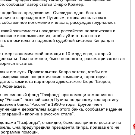
е, сообщает автор статьи Эндрю Крамер.
т подобного предложения. Очевидно одно: богатая
 лично с президентом Путиным, готова использовать
ь собственное положение и власть, рассуждает журналист.
 какой зависимости находится российская политическая и
ссияне использовали их, чтобы уйти от налогов и
туп к относительно надежной судебной системе Кипра для
а.
кет мер экономической помощи в 10 млрд евро, который
епозиты. Тем не менее, было непонятно, рассматривается ли
ворится в статье.
ак и его суть. Правительство Кипра хотело, чтобы его
американские энергетические компании, гарантируя
датель комитета партнеров адвокатского бюро "Егоров,
й Афанасьев.
го пенсионный фонд "Газфонд" при помощи компании по
у "Россия". Бывший сосед Путина по дачному кооперативу
ателей банка "Россия" в 1990-е годы. Другой член
упнейшим держателем акций этого банка, сообщает издание,
операций - вполне в русском стиле".
дствами "Газфонда", очевидно, было воспринято достаточно
кель. Она предупредила президента Кипра, призвав его не
 программе помощи.