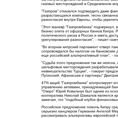
газовых месторождений в Средиземном мор
"Газпром" отказался подтвердить даже фак
разрастающаяся компания, тесно связанная
разногласия внутри Европы, чтобы укрепит
"Этот маневр "Газпромбанка" подчеркнул, в
бизнес-элита от офшорных банков Кипра. Ро
политического риска в России и иметь дос
урегулирования разногласия", - пишет газет
"Во вторник кипрский парламент отверг па
сопровождался бы налогом на банковские д
еще российский альтернативный план", - го
"Судьба этого предложения так же неясна, к
шельфовые месторождения разрабатывали 
невмешательство Турции", - говорит предсе
Пугинский, Афанасьев и партнеры" Дмитри
47% акций "Газпромбанка" контролирует е
управлению активами, принадлежащей банк
"Озеро" Юрий Ковальчук был одним из основ
кооператива Николай Шамалов является кр
замечая, что "подобный клубок финансовых 
Российское предложение помочь Кипру сре
серьезно канцлером Германии Ангелой Мер
рассматривать альтернативы европейской