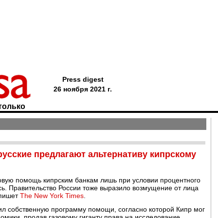
Press digest
26 ноября 2021 г.
только
русские предлагают альтернативу кипрскому
совую помощь кипрским банкам лишь при условии процентного
сь. Правительство России тоже выразило возмущение от лица
 пишет
The New York Times
.
ил собственную программу помощи, согласно которой Кипр мог
номики, продав газовому гиганту права на исследование