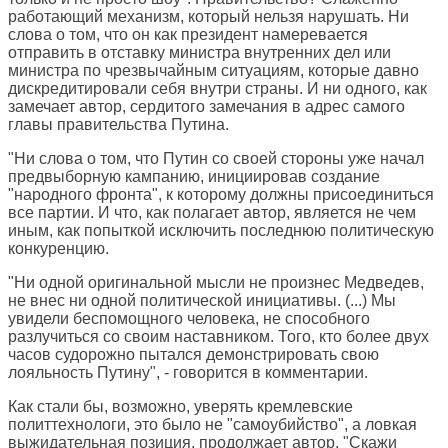
работающий механизм, который нельзя нарушать. Ни
слова о том, что он как президент намеревается
отправить в отставку министра внутренних дел или
министра по чрезвычайным ситуациям, которые давно
дискредитировали себя внутри страны. И ни одного, как
замечает автор, сердитого замечания в адрес самого
главы правительства Путина.
"Ни слова о том, что Путин со своей стороны уже начал
предвыборную кампанию, инициировав создание
"народного фронта", к которому должны присоединиться
все партии. И что, как полагает автор, является не чем
иным, как попыткой исключить последнюю политическую
конкуренцию.
"Ни одной оригинальной мысли не произнес Медведев,
не внес ни одной политической инициативы. (...) Мы
увидели беспомощного человека, не способного
разлучиться со своим наставником. Того, кто более двух
часов судорожно пытался демонстрировать свою
лояльность Путину", - говорится в комментарии.
Как стали бы, возможно, уверять кремлевские
политтехнологи, это было не "самоубийство", а ловкая
выжидательная позиция, продолжает автор. "Скажи