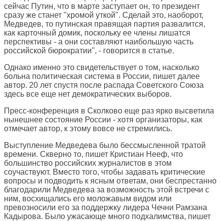
сейчас Путин, что в марте заступает он, то президент
сразу же станет "хромой уткой". Сделай это, наоборот,
Медведев, то путинская правящая партия развалится,
как карточный домик, поскольку ее члены лишатся
перспективы - а они составляют наибольшую часть
российской бюрократии", - говорится в статье.
Однако именно это свидетельствует о том, насколько
больна политическая система в России, пишет далее
автор. 20 лет спустя после распада Советского Союза
здесь все еще нет демократических выборов.
Пресс-конференция в Сколково еще раз ярко высветила
нынешнее состояние России - хотя организаторы, как
отмечает автор, к этому вовсе не стремились.
Выступление Медведева было бессмысленной тратой
времени. Скверно то, пишет Кристиан Нееф, что
большинство российских журналистов в этом
соучаствуют. Вместо того, чтобы задавать критические
вопросы и подводить к ясным ответам, они беспрестанно
благодарили Медведева за возможность этой встречи с
ним, восхищались его моложавым видом или
превозносили его за поддержку лидера Чечни Рамзана
Кадырова. Было ужасающе много подхалимства, пишет