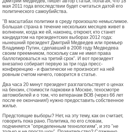
Дмитрий Медведев, пишет автор статьи, полагая, что 18
мая 2011 года впоследствии будет считаться датой его
политического самоубийства.
"В масштабах политики в среду произошло немыслимое.
Большая страна в течение нескольких месяцев живет в
волнении, когда же ей, наконец, откроют, кто станет
кандидатом на президентских выборах 2012 года:
нынешний президент Дмитрий Медведев или премьер
Владимир Путин, сделавший в 2008 году Медведева
своим преемником, поскольку сам не имел права
баллотироваться на третий срок". И вот президент
внезапно собирает первую за три года пресс-
конференцию - и фактически не произносит на ней
ровным счетом ничего, говорится в статье.
Два часа 20 минут президент разглагольствует о ценах
на бензин, стоимости парковки в Москве, техосмотре
автомобилей и о том, что ветеранам ВОВ (через 66 лет
после ее окончания!) нужно предоставить собственное
жилье.
Предстоящие выборы? Нет, на эту тему, как он считает,
говорить пока рано. Политика, по его словам,
подчиняется "определенным технологиям", и это "не
только и не просто шоу". Правительство? Слаженно