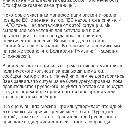
министр не мог шпионить сам за собой. Это нелепость.
Это сфабриковано из-за границы".
Некоторые участники манифестации раскритиковали
позицию ЕС, отмечает автор. "ЕС находится в спячке. И
НАТО тоже. Нас подталкивают к этой ситуации. Мы
выполнили все условия для вступления в обе
организации. То, что нас туда пока не приняли, -
политическое решение. Возможно, дело в споре с
Грецией за наше название. В политике и экономике мы
на том же уровне, что Болгария и Румыния", - заметил
Стояновский.
В понедельник состоялась встреча ключевых участников
политического кризиса и западных дипломатов,
сообщает автор статьи. На ней ни о чем не договорились.
Заев заявил, что ситуация не будет урегулирована, пока
правительство Груевского не уйдет в отставку и не будет
создано переходное правительство для организации
транспарентных выборов.
"На сцену вышла Москва. Кремль утверждает, что одной
из возможных причин трений может быть "Турецкий
поток", - отмечает автор. Правительство Груевского в
принципе поддерживает проект этого газопровода.