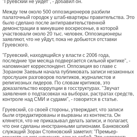
"Груевский не уйдет", - добавил он.
Между тем около 500 оппозиционеров разбили
палаточный городок у штаб-квартиры правительства. Это
было сделано после антиправительственной
демонстрации в минувшее воскресенье, в которой
участвовали около 20 тыс. человек. Оппозиционеры
заявляют, что не уйдут, пока не добьются отставки
Груевского.
"Груевский, находящийся у власти с 2006 года,
последние три месяца подвергается сильной критике", -
напоминает корреспондент. Оппозиция во главе с
Зораном Заевым начала публиковать записи незаконных
прослушек разговоров политиков, журналистов и
религиозных лидеров. По словам критиков, это
доказательство коррупции в госструктурах. "Звучат
заявления о подтасовках на выборах, растратах средств,
контроле над СМИ и судами", - говорится в статье.
Груевский, со своей стороны, утверждает, что записи
были отредактированы и вырваны из контекста. Он
клянется, что не приказывал делать записи, и полагает,
что они сделаны иностранными шпионами. Банковский
служащий Зоран Стояновский заметил: "Премьер-