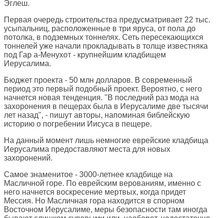
Эглеш.
Первая очередь строительства предусматривает 22 тыс.
усыпальниц, расположенные в три яруса, от пола до
потолка, в подземных тоннелях. Сеть пересекающихся
тоннелей уже начали прокладывать в толще известняка
под Гар а-Менухот - крупнейшим кладбищем
Иерусалима.
Бюджет проекта - 50 млн долларов. В современный
период это первый подобный проект. Вероятно, с него
начнется новая тенденция. "В последний раз мода на
захоронения в пещерах была в Иерусалиме две тысячи
лет назад", - пишут авторы, напоминая библейскую
историю о погребении Иисуса в пещере.
На данный момент лишь немногие еврейские кладбища
Иерусалима предоставляют места для новых
захоронений.
Самое знаменитое - 3000-летнее кладбище на
Масличной горе. По еврейским верованиям, именно с
него начнется воскресение мертвых, когда придет
Мессия. Но Масличная гора находится в спорном
Восточном Иерусалиме, меры безопасности там иногда