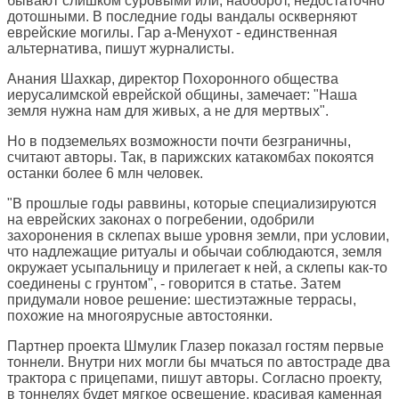
бывают слишком суровыми или, наоборот, недостаточно
дотошными. В последние годы вандалы оскверняют
еврейские могилы. Гар а-Менухот - единственная
альтернатива, пишут журналисты.
Анания Шахкар, директор Похоронного общества
иерусалимской еврейской общины, замечает: "Наша
земля нужна нам для живых, а не для мертвых".
Но в подземельях возможности почти безграничны,
считают авторы. Так, в парижских катакомбах покоятся
останки более 6 млн человек.
"В прошлые годы раввины, которые специализируются
на еврейских законах о погребении, одобрили
захоронения в склепах выше уровня земли, при условии,
что надлежащие ритуалы и обычаи соблюдаются, земля
окружает усыпальницу и прилегает к ней, а склепы как-то
соединены с грунтом", - говорится в статье. Затем
придумали новое решение: шестиэтажные террасы,
похожие на многоярусные автостоянки.
Партнер проекта Шмулик Глазер показал гостям первые
тоннели. Внутри них могли бы мчаться по автостраде два
трактора с прицепами, пишут авторы. Согласно проекту,
в тоннелях будет мягкое освещение, красивая каменная