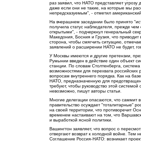
раз заявил, что НАТО представляет угрозу
даже если они не такие, на которые мы ра
непредсказуемым", - отметил американский
На вчерашнем заседании было принято "ис
получила статус наблюдателя, прежде чем
открытыми", - подчеркнул генеральный сек
Македония, Босния и Грузия, что приводит
сторона, чтобы смягчить ситуацию, отмечае
заявлений о расширении НАТО не будет, гов
У Москвы имеются и другие претензии, пре
Румынии введен в действие один объект с
станции. По словам Столтенберга, система
возможностями для перехвата российских ра
вопросам внутреннего порядка. Как на баз
НАТО, предназначенную для предотвращени
требуют, чтобы руководство этой системой 
невозможно, пишут авторы статьи.
Многие делегации опасаются, что саммит в
правительство осуждает "тоталитарные" ро
на своей территории, что противоречит Ос
временем настаивают на том, что Варшавс
и выработкой ясной политики.
Вашингтон заявляет, что вопрос о пересмо
отвергают возврат к холодной войне. Тем 
Соглашение Россия-НАТО: возникает проект