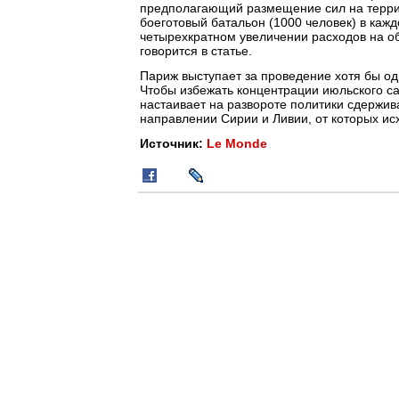
предполагающий размещение сил на террит
боеготовый батальон (1000 человек) в кажд
четырехкратном увеличении расходов на об
говорится в статье.
Париж выступает за проведение хотя бы о
Чтобы избежать концентрации июльского са
настаивает на развороте политики сдержива
направлении Сирии и Ливии, от которых исхо
Источник:
Le Monde