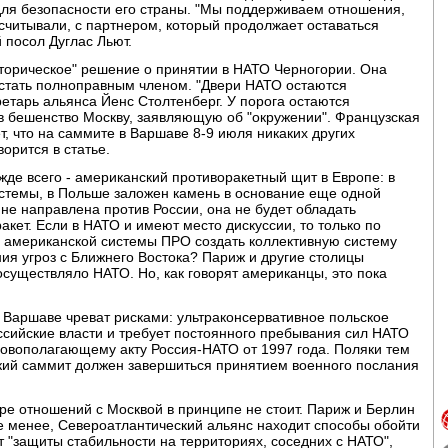
 для безопасности его страны. "Мы поддерживаем отношения,
ссчитывали, с партнером, который продолжает оставаться
 посол Дуглас Льют.
торическое" решение о принятии в НАТО Черногории. Она
 стать полноправным членом. "Двери НАТО остаются
ретарь альянса Йенс Столтенберг. У порога остаются
 в бешенство Москву, заявляющую об "окружении". Французская
т, что на саммите в Варшаве 8-9 июля никаких других
орится в статье.
жде всего - американский противоракетный щит в Европе: в
истемы, в Польше заложен камень в основание еще одной
 не направлена против России, она не будет обладать
кет. Если в НАТО и имеют место дискуссии, то только по
е американской системы ПРО создать коллективную систему
я угроз с Ближнего Востока? Париж и другие столицы
осуществляло НАТО. Но, как говорят американцы, это пока
 Варшаве чреват рисками: ультраконсервативное польское
ссийские власти и требует постоянного пребывания сил НАТО
новополагающему акту Россия-НАТО от 1997 года. Поляки тем
кий саммит должен завершиться принятием военного послания
тре отношений с Москвой в принципе не стоит. Париж и Берлин
не менее, Североатлантический альянс находит способы обойти
 "защиты стабильности на территориях, соседних с НАТО",