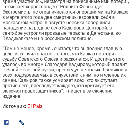
время участились, несмотря на понесенные ими потери",
- отмечает корреспондент Родриго Фернандес.
Экстремисты не ограничиваются операциями на Кавказе:
в марте этого года две смертницы взорвали себя в
московском метро, в августе боевики совершили
нападение на родное село Кадырова Центорой, в
сентябре устроили кровавые теракты в Дагестане, во
Владикавказе и на российском полигоне.
"Тем не менее, Кремль считает, что выполнил главную
цель: исключил опасность того, что Кавказ повторит
судьбу Советского Союза и расколется. И достичь этого
удалось во многом благодаря Кадырову, который правит
Чечней железной рукой, преследуя не только боевиков и
всех подозреваемых в сочувствии к ним, но и членов их
семей. Кадыров также усмиряет всех, кто выступает
против него, преследует каждого, кто критикует его,
включая правозащитников", - пишет в заключение
издание.
Источник:
El Pais