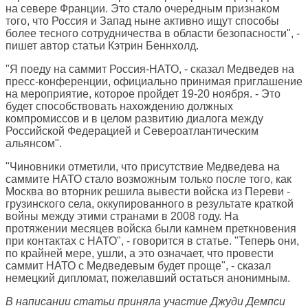
на севере Франции. Это стало очередным признаком
того, что Россия и Запад ныне активно ищут способы
более тесного сотрудничества в области безопасности", -
пишет автор статьи Кэтрин Беннхолд.
"Я поеду на саммит Россия-НАТО, - сказал Медведев на
пресс-конференции, официально принимая приглашение
на мероприятие, которое пройдет 19-20 ноября. - Это
будет способствовать нахождению должных
компромиссов и в целом развитию диалога между
Российской Федерацией и Североатлантическим
альянсом".
"Чиновники отметили, что присутствие Медведева на
саммите НАТО стало возможным только после того, как
Москва во вторник решила вывести войска из Переви -
грузинского села, оккупированного в результате краткой
войны между этими странами в 2008 году. На
протяжении месяцев войска были камнем преткновения
при контактах с НАТО", - говорится в статье. "Теперь они,
по крайней мере, ушли, а это означает, что провести
саммит НАТО с Медведевым будет проще", - сказал
немецкий дипломат, пожелавший остаться анонимным.
В написании статьи приняла участие Джуди Демпси