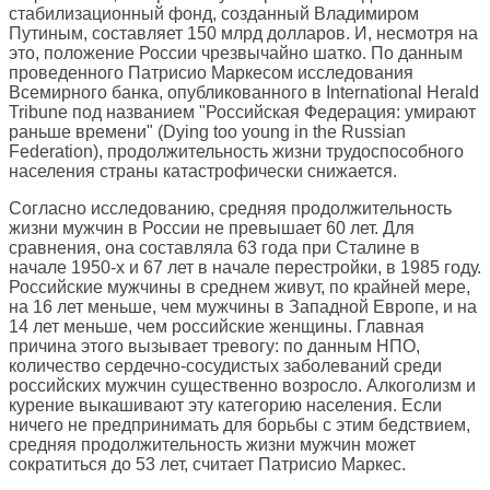
стабилизационный фонд, созданный Владимиром
Путиным, составляет 150 млрд долларов. И, несмотря на
это, положение России чрезвычайно шатко. По данным
проведенного Патрисио Маркесом исследования
Всемирного банка, опубликованного в International Herald
Tribune под названием "Российская Федерация: умирают
раньше времени" (Dying too young in the Russian
Federation), продолжительность жизни трудоспособного
населения страны катастрофически снижается.
Согласно исследованию, средняя продолжительность
жизни мужчин в России не превышает 60 лет. Для
сравнения, она составляла 63 года при Сталине в
начале 1950-х и 67 лет в начале перестройки, в 1985 году.
Российские мужчины в среднем живут, по крайней мере,
на 16 лет меньше, чем мужчины в Западной Европе, и на
14 лет меньше, чем российские женщины. Главная
причина этого вызывает тревогу: по данным НПО,
количество сердечно-сосудистых заболеваний среди
российских мужчин существенно возросло. Алкоголизм и
курение выкашивают эту категорию населения. Если
ничего не предпринимать для борьбы с этим бедствием,
средняя продолжительность жизни мужчин может
сократиться до 53 лет, считает Патрисио Маркес.