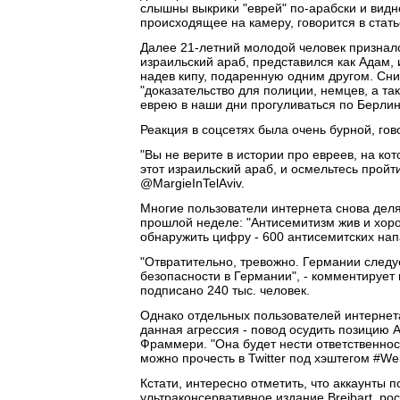
слышны выкрики "еврей" по-арабски и видн
происходящее на камеру, говорится в стать
Далее 21-летний молодой человек призналс
израильский араб, представился как Адам, 
надев кипу, подаренную одним другом. Сни
"доказательство для полиции, немцев, а та
еврею в наши дни прогуливаться по Берлин
Реакция в соцсетях была очень бурной, гово
"Вы не верите в истории про евреев, на кот
этот израильский араб, и осмельтесь пройт
@MargieInTelAviv.
Многие пользователи интернета снова деля
прошлой неделе: "Антисемитизм жив и хорош
обнаружить цифру - 600 антисемитских нап
"Отвратительно, тревожно. Германии следу
безопасности в Германии", - комментирует
подписано 240 тыс. человек.
Однако отдельных пользователей интернет
данная агрессия - повод осудить позицию 
Фраммери. "Она будет нести ответственност
можно прочесть в Twitter под хэштегом #W
Кстати, интересно отметить, что аккаунты
ультраконсервативное издание Breibart, р