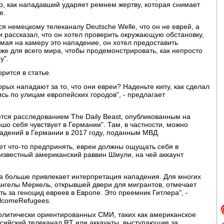
о, как нападавший ударяет ремнем жертву, которая снимает
е.
я немецкому телеканалу Deutsche Welle, что он не еврей, а
и рассказал, что он хотел проверить окружающую обстановку,
мая на камеру это нападение, он хотел предоставить
кже для всего мира, чтобы продемонстрировать, как непросто
у".
рится в статье.
орых нападают за то, что они евреи? Наденьте кипу, как сделал
ись по улицам европейских городов", - предлагает
тся расследованием The Daily Beast, опубликованным на
о себя чувствует в Германии". Там, в частности, можно
адений в Германии в 2017 году, поданным МВД.
ет что-то предпринять, евреи должны ощущать себя в
 известный американский раввин Шмули, на чей аккаунт
а больше привлекает интерпретация нападения. Для многих
Ангелы Меркель, открывшей двери для мигрантов, отмечает
ь за геноцид евреев в Европе. Это преемник Гитлера", -
elcomeRefugees.
 политически ориентированных СМИ, таких как американское
оссийский телеканал RT или аккаунты, выступающие за