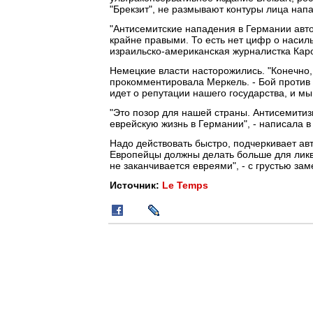
"Брекзит", не размывают контуры лица напа
"Антисемитские нападения в Германии авт
крайне правыми. То есть нет цифр о насил
израильско-американская журналистка Карол
Немецкие власти насторожились. "Конечно, 
прокомментировала Меркель. - Бой против 
идет о репутации нашего государства, и м
"Это позор для нашей страны. Антисемитизм
еврейскую жизнь в Германии", - написала 
Надо действовать быстро, подчеркивает авт
Европейцы должны делать больше для ликви
не заканчивается евреями", - с грустью з
Источник:
Le Temps