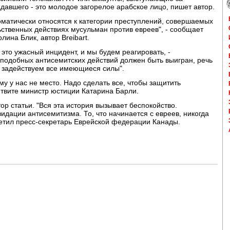
давшего - это молодое загорелое арабское лицо, пишет автор.
оматически относятся к категории преступлений, совершаемых
ьственных действиях мусульман против евреев", - сообщает
ина Блик, автор Breibart.
это ужасный инцидент, и мы будем реагировать, -
подобных антисемитских действий должен быть выигран, речь
ы задействуем все имеющиеся силы".
у у нас не место. Надо сделать все, чтобы защитить
в твите министр юстиции Катарина Барли.
ор статьи. "Вся эта история вызывает беспокойство.
дации антисемитизма. То, что начинается с евреев, никогда
аметил пресс-секретарь Еврейской федерации Канады.