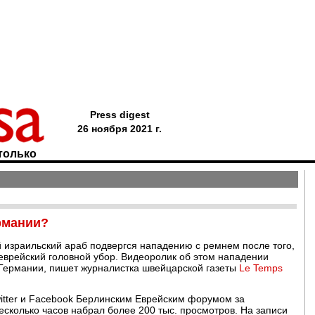
Press digest
26 ноября 2021 г.
только
рмании?
 израильский араб подвергся нападению с ремнем после того,
 еврейский головной убор. Видеоролик об этом нападении
 Германии, пишет журналистка швейцарской газеты
Le Temps
itter и Facebook Берлинским Еврейским форумом за
есколько часов набрал более 200 тыс. просмотров. На записи