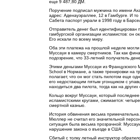
еще 9 487,80 ДМ.
Поручение подписал мужчина по имени Ахад
адрес: Аденауэраллее, 12 в Гамбурге. И то
Сабета паспорт украли в 1998 году в Барс
Отправитель денег был идентифицирован п
гамбургской организации исламистов: он 
Его искали по всему миру.
Оба эти платежа на прошлой неделе могли
Муссауи в камеру смертников. Так как фин
подозрение, что 33-летний получатель дене
Этими деньгами Муссауи из Французского М
School в Нормане, а также тренировки на т
полагает, что он мог стать пилотом еще од
его недостающим пятым угонщиком с упавш
находиться два пилота, тогда как на други
Кольцо вокруг Муссауи, который последнее
исламистскими кругами, сжимается: четыр
смертной казнью.
История обвинения весьма примечательна.
Мюллер не считал его значительной персон
ситуация была весьма прозрачной: Муссауи
нарушение закона о въезде в США.
Сбитый с толку летный инструктор обратилс