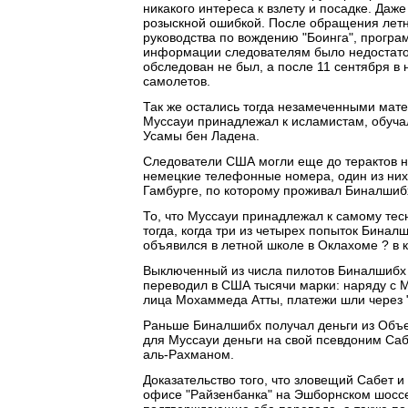
никакого интереса к взлету и посадке. Да
розыскной ошибкой. После обращения летн
руководства по вождению "Боинга", програ
информации следователям было недостаточ
обследован не был, а после 11 сентября в
самолетов.
Так же остались тогда незамеченными мат
Муссауи принадлежал к исламистам, обучал
Усамы бен Ладена.
Следователи США могли еще до терактов на
немецкие телефонные номера, один из них
Гамбурге, по которому проживал Биналшибх
То, что Муссауи принадлежал к самому тес
тогда, когда три из четырех попыток Бинал
объявился в летной школе в Оклахоме ? в 
Выключенный из числа пилотов Биналшибх о
переводил в США тысячи марки: наряду с 
лица Мохаммеда Атты, платежи шли через "
Раньше Биналшибх получал деньги из Объ
для Муссауи деньги на свой псевдоним Са
аль-Рахманом.
Доказательство того, что зловещий Сабет 
офисе "Райзенбанка" на Эшборнском шоссе