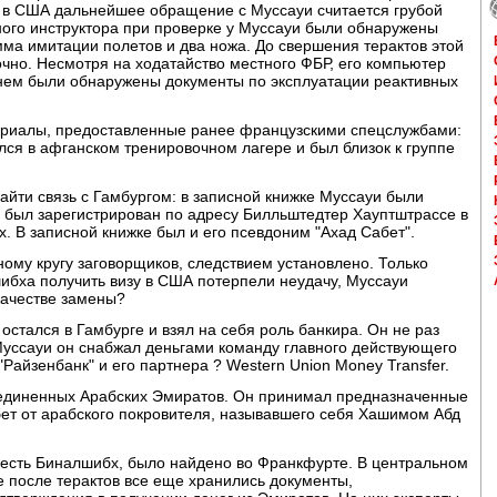
же в США дальнейшее обращение с Муссауи считается грубой
ого инструктора при проверке у Муссауи были обнаружены
мма имитации полетов и два ножа. До свершения терактов этой
но. Несмотря на ходатайство местного ФБР, его компьютер
 нем были обнаружены документы по эксплуатации реактивных
ериалы, предоставленные ранее французскими спецслужбами:
ся в афганском тренировочном лагере и был близок к группе
йти связь с Гамбургом: в записной книжке Муссауи были
 был зарегистрирован по адресу Билльштедтер Хауптштрассе в
. В записной книжке был и его псевдоним "Ахад Сабет".
ному кругу заговорщиков, следствием установлено. Только
шибха получить визу в США потерпели неудачу, Муссауи
качестве замены?
стался в Гамбурге и взял на себя роль банкира. Он не раз
Муссауи он снабжал деньгами команду главного действующего
Райзенбанк" и его партнера ? Western Union Money Transfer.
единенных Арабских Эмиратов. Он принимал предназначенные
бет от арабского покровителя, называвшего себя Хашимом Абд
и есть Биналшибх, было найдено во Франкфурте. В центральном
 после терактов все еще хранились документы,