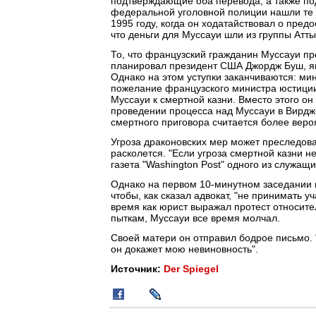
подтверждающие оба перевода, а также под
федеральной уголовной полиции нашли те 
1995 году, когда он ходатайствовал о пред
что деньги для Муссауи шли из группы Атты
То, что французский гражданин Муссауи пр
планировал президент США Джордж Буш, яв
Однако на этом уступки заканчиваются: м
пожелание французского министра юстиции
Муссауи к смертной казни. Вместо этого 
проведении процесса над Муссауи в Вирджи
смертного приговора считается более веро
Угроза драконовских мер может преследова
расколется. "Если угроза смертной казни не 
газета "Washington Post" одного из служащ
Однако на первом 10-минутном заседании 
чтобы, как сказал адвокат, "не принимать у
время как юрист выражал протест относител
пыткам, Муссауи все время молчал.
Своей матери он отправил бодрое письмо. "Я
он докажет мою невиновность".
Источник:
Der Spiegel