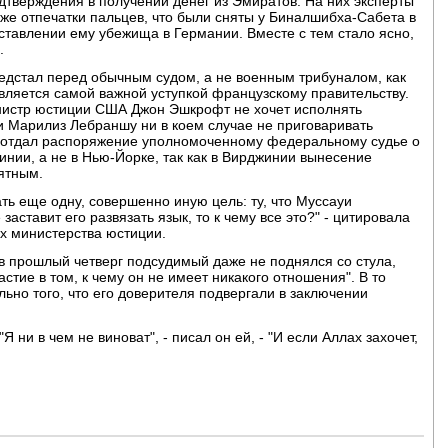
тверждения в получении денег из Эмиратов. На них эксперты
же отпечатки пальцев, что были сняты у Биналшибха-Сабета в
оставлении ему убежища в Германии. Вместе с тем стало ясно,
.
едстал перед обычным судом, а не военным трибуналом, как
ляется самой важной уступкой французскому правительству.
инистр юстиции США Джон Эшкрофт не хочет исполнять
 Марилиз Лебраншу ни в коем случае не приговаривать
он отдал распоряжение уполномоченному федеральному судье о
нии, а не в Нью-Йорке, так как в Вирджинии вынесение
ятным.
ть еще одну, совершенно иную цель: ту, что Муссауи
заставит его развязать язык, то к чему все это?" - цитировала
их министерства юстиции.
в прошлый четверг подсудимый даже не поднялся со стула,
частие в том, к чему он не имеет никакого отношения". В то
ьно того, что его доверителя подвергали в заключении
 ни в чем не виноват", - писал он ей, - "И если Аллах захочет,