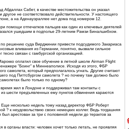
 Абдаллах Сабет, в качестве местожительства он указал
 и другое не соответствовало действительности. У настоящего
елоне, а на Аденауэраллее нет дома под номером 12.
ри помощи отпечатков пальцев как один из ключевых деятелей
оказался ушедшим в подполье 29-летним Рамзи Биналшибхом.
 по решению суда Вирджинии привести подсудимого Закариаса
ансовые вливания из Германии, понятно, вызвали сильное
г тесно связан с гамбургской организацией.
арокко оплатил свое обучение в летной школе Airman Flight
ренажере "Боинг" в Миннеаполисе. Исходя из этого, ФБР
ного самолета, который предполагалось угнать. Другие считают
его под Питтсбургом самолета ? но почему там должно было
х самолетах было только по одному?
 время жил в Лондоне и поддерживал там контакты с
е из шести предъявленных ему пунктов обвинения караются
 Еще несколько недель тому назад директор ФБР Роберт
ой ? к неудовольствию своих немецких коллег. Ведь тогдашняя
 был арестован за три с половиной недели до терактов за
я в органы власти: человек хочет только летать, не проявляя