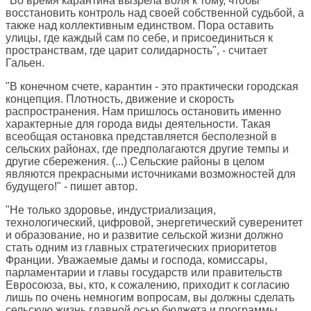
"Во время карантина вызрела воля к тому, чтобы
восстановить контроль над своей собственной судьбой, а
также над коллективным единством. Пора оставить
улицы, где каждый сам по себе, и присоединиться к
пространствам, где царит солидарность", - считает
Гальен.
"В конечном счете, карантин - это практически городская
концепция. Плотность, движение и скорость
распространения. Нам пришлось остановить именно
характерные для города виды деятельности. Такая
всеобщая остановка представляется бесполезной в
сельских районах, где предполагаются другие темпы и
другие сбережения. (...) Сельские районы в целом
являются прекрасными источниками возможностей для
будущего!" - пишет автор.
"Не только здоровье, индустриализация,
технологический, цифровой, энергетический суверенитет
и образование, но и развитие сельской жизни должно
стать одним из главных стратегических приоритетов
Франции. Уважаемые дамы и господа, комиссары,
парламентарии и главы государств или правительств
Евросоюза, вы, кто, к сожалению, приходит к согласию
лишь по очень немногим вопросам, вы должны сделать
сельскую жизнь главной осью бюджета и программы