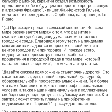
сельских районов, карантин создал возможность
представить себе в будущем невероятно прогрессивную
и аграрную Францию", - пишет Жан-Кристоф Гальен,
политолог и преподаватель Сорбонны, на страницах
Le
Figaro
.
"(...) Происходит реванш сельской местности. Во всем
мире развеивается мираж о том, что развитие и
счастливая судьба индивидуума возможна только в
городской среде. Благодаря этому тесту на пандемию
многие жители задаются вопросом о своей жизни в
центре городов или пригородов. И, прежде всего,
подвергается пересмотру наша способность
процветания в городской среде в том мире, который
настанет после эпидемии", - отмечает автор статьи.
"Давайте скажем прямо: жизнь станет очень дорогой. Это
касается жилья, еды, нашей социальной, культурной,
образовательной и профессиональной жизни. Тем более,
что нам объявили о том, что наши профессиональные
условия, а также наши индивидуальные и коллективные
свободы могут подвергнуться глубокому изменению. Кто
завтра сможет строить планы на приобретение
недвижимости в Париже?" - рассуждает политолог.