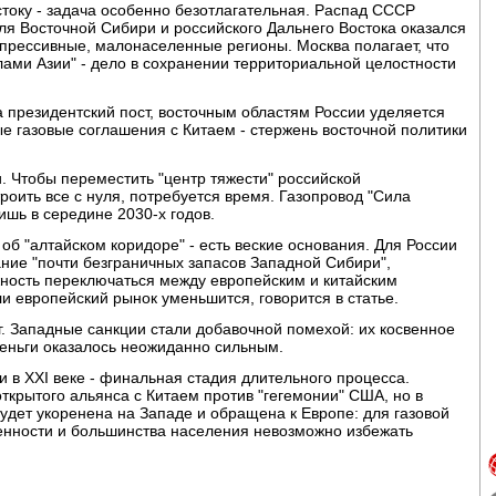
стоку - задача особенно безотлагательная. Распад СССР
для Восточной Сибири и российского Дальнего Востока оказался
депрессивные, малонаселенные регионы. Москва полагает, что
лами Азии" - дело в сохранении территориальной целостности
на президентский пост, восточным областям России уделяется
е газовые соглашения с Китаем - стержень восточной политики
. Чтобы переместить "центр тяжести" российской
роить все с нуля, потребуется время. Газопровод "Сила
шь в середине 2030-х годов.
 об "алтайском коридоре" - есть веские основания. Для России
ние "почти безграничных запасов Западной Сибири",
ность переключаться между европейским и китайским
и европейский рынок уменьшится, говорится в статье.
г. Западные санкции стали добавочной помехой: их косвенное
деньги оказалось неожиданно сильным.
и в XXI веке - финальная стадия длительного процесса.
открытого альянса с Китаем против "гегемонии" США, но в
дет укоренена на Западе и обращена к Европе: для газовой
енности и большинства населения невозможно избежать