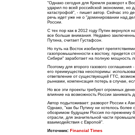
"Однако сегодня для Кремля разворот к Во
ударил по всей российской экономике, но 
катастрофой", - пишет автор. Сейчас это 
речь идет уже не о "доминировании над де
России.
С тех пор как в 2012 году Путин вернулся 
все больше внимания. Недавно заключенны
Путина, считает Густафсон.
Но путь на Восток изобилует препятствиями
газопромышленности к востоку, придется ст
Сибири" заработает на полную мощность ли
Поэтому для второго газового соглашения -
его преимущества неоспоримы: использова
ответвление от существующей ГТС, возмож
рынками, компенсация потерь в случае, есл
Но все эти проекты требуют огромных дене
влияние на возможность России занимать 
Автор подытоживает: разворот России к Ази
Однако, "как бы Путину ни хотелось более 
обозримом будущем Россия по-прежнему бу
отрасли, для значительной части промышл
взаимодействия с Европой".
Источник:
Financial Times