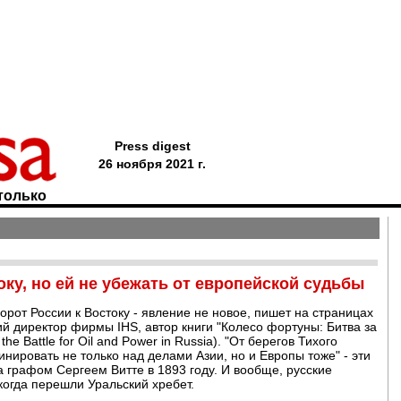
Press digest
26 ноября 2021 г.
только
ку, но ей не убежать от европейской судьбы
рот России к Востоку - явление не новое, пишет на страницах
й директор фирмы IHS, автор книги "Колесо фортуны: Битва за
the Battle for Oil and Power in Russia). "От берегов Тихого
нировать не только над делами Азии, но и Европы тоже" - эти
графом Сергеем Витте в 1893 году. И вообще, русские
 когда перешли Уральский хребет.